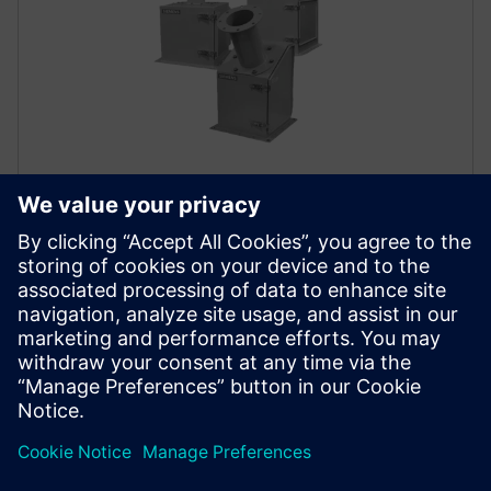
Solids flowmeters
Poiščite ustrezen merilnik pretoka trdnih snovi, ki ne
potrebujejo vzdrževanja, za katero koli uporabo, ki
vključuje neprekinjeno merjenje pretoka prosto
tekočih razsutih materialov, praškov in granulatov.