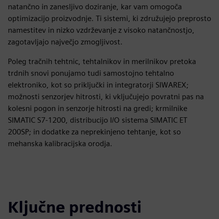
natančno in zanesljivo doziranje, kar vam omogoča
optimizacijo proizvodnje. Ti sistemi, ki združujejo preprosto
namestitev in nizko vzdrževanje z visoko natančnostjo,
zagotavljajo največjo zmogljivost.
Poleg tračnih tehtnic, tehtalnikov in merilnikov pretoka
trdnih snovi ponujamo tudi samostojno tehtalno
elektroniko, kot so priključki in integratorji SIWAREX;
možnosti senzorjev hitrosti, ki vključujejo povratni pas na
kolesni pogon in senzorje hitrosti na gredi; krmilnike
SIMATIC S7-1200, distribucijo I/O sistema SIMATIC ET
200SP; in dodatke za neprekinjeno tehtanje, kot so
mehanska kalibracijska orodja.
Ključne prednosti