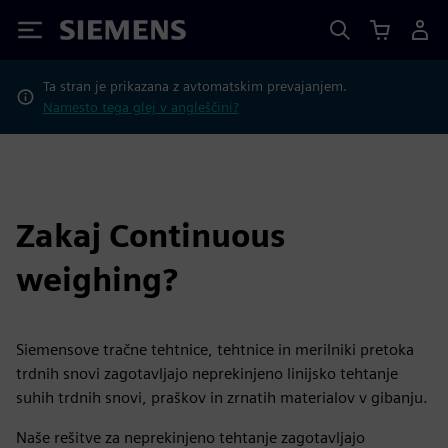
Siemens
Ta stran je prikazana z avtomatskim prevajanjem.
Namesto tega glej v angleščini?
Zakaj Continuous
weighing?
Siemensove tračne tehtnice, tehtnice in merilniki pretoka
trdnih snovi zagotavljajo neprekinjeno linijsko tehtanje
suhih trdnih snovi, praškov in zrnatih materialov v gibanju.
Naše rešitve za neprekinjeno tehtanje zagotavljajo