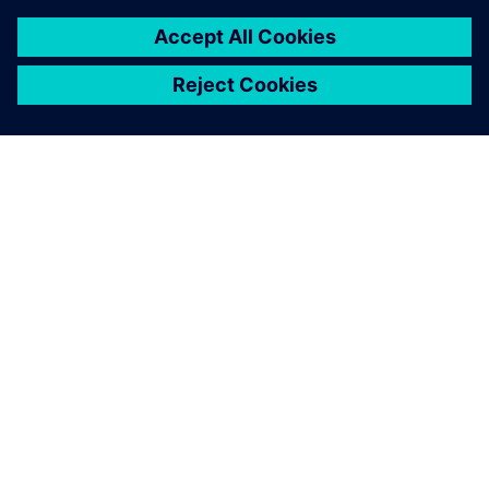
O SIEMENSU
PODATKI O PODJETJU
STOPITE V STIK