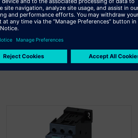
Pridobite robustno zaščito
motorja
Zaščitite zmogljivost svojih motorjev z našimi UL in s
certifikatom cUL s certifikatom SIRIUS zaprtih motorjev.
To vam omogoča, da zaščitite svoje naložbe za dosledno
industrijsko proizvodnjo.