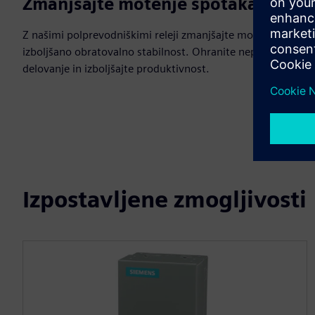
Zmanjšajte motenje spotakanja
Z našimi polprevodniškimi releji zmanjšajte motenje za
izboljšano obratovalno stabilnost. Ohranite neprekinjeno
delovanje in izboljšajte produktivnost.
Izpostavljene zmogljivosti