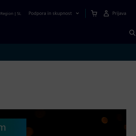
Podpora in skupnost
Prijava
Region
|
SL
I
s
S
A