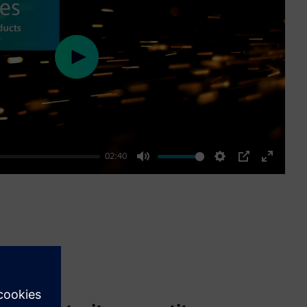
Play
02:40
Mute
Settings
PIP
Enter
fullscre