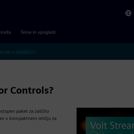
mreža
Teme in vpogledi
 glej v angleščini?
or Controls?
stopen paket za zaščito
jev v kompaktnem ohišju za