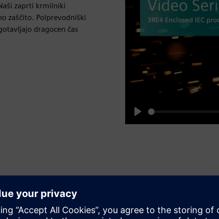
aši zaprti krmilniki
no zaščito. Polprevodniški
agotavljajo dragocen čas
Play