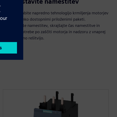
Poenostavite namestitev
Hitro uporabite napredno tehnologijo krmiljenja motorjev
z našimi lahko dostopnimi priloženimi paketi.
Poenostavite namestitev, skrajšajte čas namestitve in
izpolnite potrebe po zaščiti motorja in nadzoru z vnaprej
konfigurirano rešitvijo.