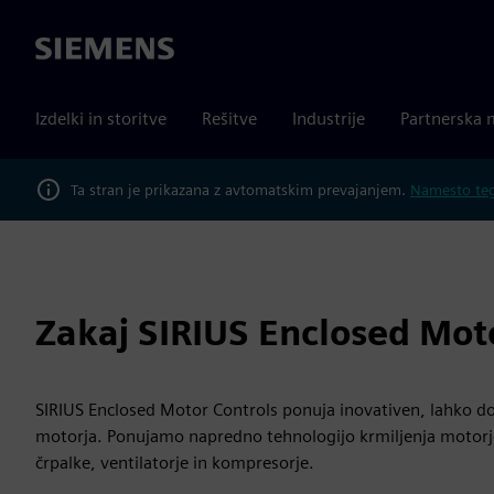
Siemens
Izdelki in storitve
Rešitve
Industrije
Partnerska 
Ta stran je prikazana z avtomatskim prevajanjem.
Namesto tega
Zakaj SIRIUS Enclosed Mot
SIRIUS Enclosed Motor Controls ponuja inovativen, lahko do
motorja. Ponujamo napredno tehnologijo krmiljenja motor
črpalke, ventilatorje in kompresorje.