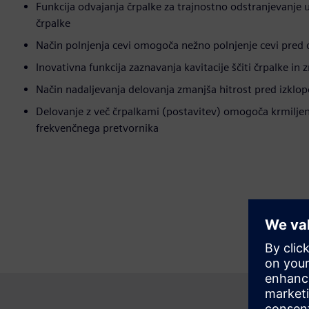
Funkcija odvajanja črpalke za trajnostno odstranjevanje u
črpalke
Način polnjenja cevi omogoča nežno polnjenje cevi pred
Inovativna funkcija zaznavanja kavitacije ščiti črpalke in
Način nadaljevanja delovanja zmanjša hitrost pred izklo
Delovanje z več črpalkami (postavitev) omogoča krmiljenj
frekvenčnega pretvornika