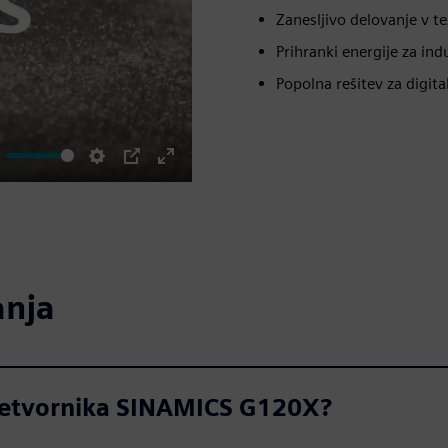
Zanesljivo delovanje v te
Prihranki energije za ind
Popolna rešitev za digital
ute
Settings
PIP
Enter
fullscreen
anja
pretvornika SINAMICS G120X?