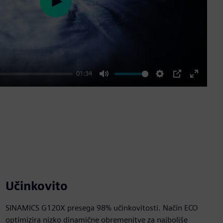
Play
01:34
Mute
Settings
PIP
Enter
fullscre
Učinkovito
SINAMICS G120X presega 98% učinkovitosti. Način ECO
optimizira nizko dinamične obremenitve za najboljše