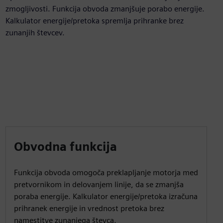
zmogljivosti. Funkcija obvoda zmanjšuje porabo energije.
Kalkulator energije/pretoka spremlja prihranke brez
zunanjih števcev.
Obvodna funkcija
Funkcija obvoda omogoča preklapljanje motorja med
pretvornikom in delovanjem linije, da se zmanjša
poraba energije. Kalkulator energije/pretoka izračuna
prihranek energije in vrednost pretoka brez
namestitve zunanjega števca.