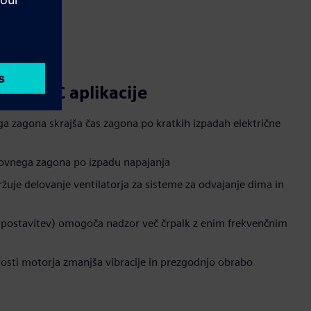
za HVAC aplikacije
a zagona skrajša čas zagona po kratkih izpadah električne
ovnega zagona po izpadu napajanja
žuje delovanje ventilatorja za sisteme za odvajanje dima in
 (postavitev) omogoča nadzor več črpalk z enim frekvenčnim
trosti motorja zmanjša vibracije in prezgodnjo obrabo