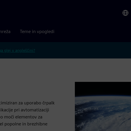
mreža
Teme in vpogledi
 glej v angleščini?
imiziran za uporabo črpalk
kacije pri avtomatizaciji
bo moči elementov za
 del popolne in brezhibne