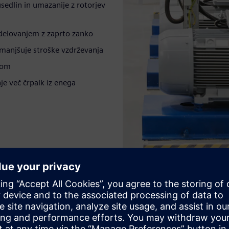
sedlin in umazanije z rotorjev
 delovanjem z zaprto zanko
 zmanjšuje stroške vzdrževanja
pom
e več črpalk iz enega