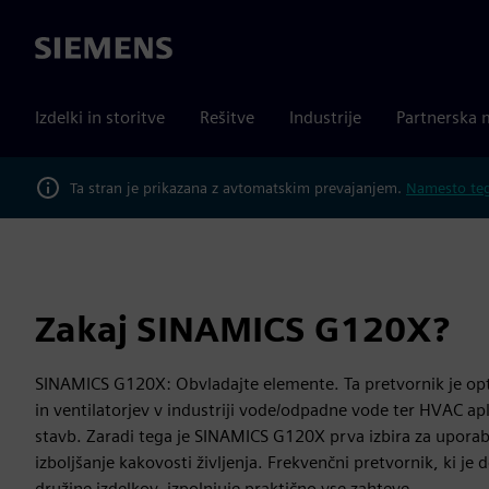
Siemens
Izdelki in storitve
Rešitve
Industrije
Partnerska 
Ta stran je prikazana z avtomatskim prevajanjem.
Namesto tega
Zakaj SINAMICS G120X?
SINAMICS G120X: Obvladajte elemente. Ta pretvornik je opt
in ventilatorjev v industriji vode/odpadne vode ter HVAC apli
stavb. Zaradi tega je SINAMICS G120X prva izbira za upora
izboljšanje kakovosti življenja. Frekvenčni pretvornik, ki je
družine izdelkov, izpolnjuje praktično vse zahteve.