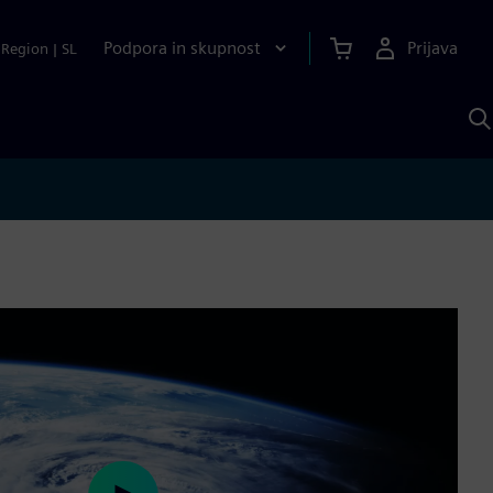
Podpora in skupnost
Prijava
Region
|
SL
I
s
S
A