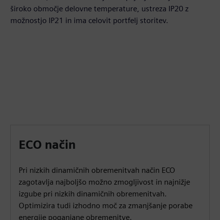
široko območje delovne temperature, ustreza IP20 z
možnostjo IP21 in ima celovit portfelj storitev.
ECO način
Pri nizkih dinamičnih obremenitvah način ECO
zagotavlja najboljšo možno zmogljivost in najnižje
izgube pri nizkih dinamičnih obremenitvah.
Optimizira tudi izhodno moč za zmanjšanje porabe
energije poganjane obremenitve.