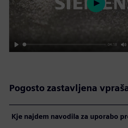
Play
04:18
Play
M
Pogosto zastavljena vpraš
Kje najdem navodila za uporabo 