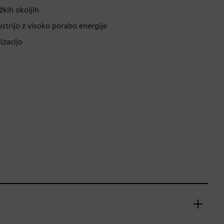
žkih okoljih
ustrijo z visoko porabo energije
izacijo