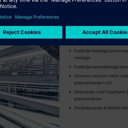
Posebne funkcije 
Funkcija letečega ponovneg
energije
Funkcija samodejnega pon
Osnovni servisni način vzdr
prezračevanje v sili
Delovanje z več črpalkami
pretvornikom
Preskakovanje kritičnih hi