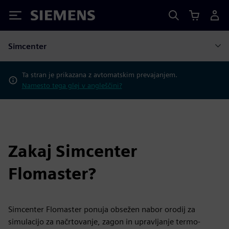
Siemens
Simcenter
Ta stran je prikazana z avtomatskim prevajanjem.
Namesto tega glej v angleščini?
Zakaj Simcenter
Flomaster?
Simcenter Flomaster ponuja obsežen nabor orodij za
simulacijo za načrtovanje, zagon in upravljanje termo-