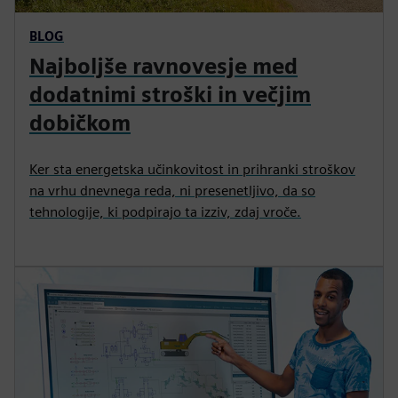
BLOG
Najboljše ravnovesje med
dodatnimi stroški in večjim
dobičkom
Ker sta energetska učinkovitost in prihranki stroškov
na vrhu dnevnega reda, ni presenetljivo, da so
tehnologije, ki podpirajo ta izziv, zdaj vroče.