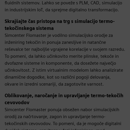
fluidnih sistemov. Lahko se poveže s PLM, CAD, simulacijo
in industrijskim IoT, da sprejme digitalno transformacijo.
Skrajšajte čas pristopa na trg s simulacijo termo-
tekočinskega sistema
Simcenter Flomaster je vodilno simulacijsko orodje za
inženiring tekočin in ponuja zanesljive in natančne
reševalce ter najboljše vgrajene korelacije v svojem razredu.
To pomeni, da lahko učinkovito merite plinske, tekoče in
dvofazne sisteme in komponente, da dosežete največjo
učinkovitost. Z istim virtualnim modelom lahko analizirate
dinamične dogodke, kot so različni pogoji delovanja,
okvare in izredni scenariji, da zagotovite varnost.
Oblikovanje, naročanje in upravljanje termo-tekočih
cevovodov
Simcenter Flomaster ponuja obsežen nabor simulacijskih
orodij za načrtovanje, zagon in upravljanje termo-
tekočinskih cevovodov. To pomeni, da je mogoče digitalni