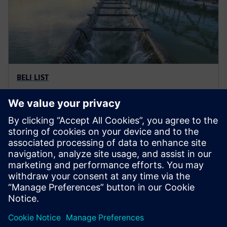
BELI LIST
Shema skladiščenja z vodnim
črpanjem
Uporaba Simcenter Flomaster za razumevanje
skladiščenja s hidročrpalko, kar je dobro dokazan
koncept shranjevanja energije.