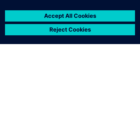
O SIEMENSU
PODATKI O PODJETJU
STOPITE V STIK