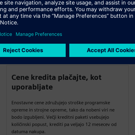
(OPEX) in bodite bolj agilni, saj se vaša delovna
obremenitev spreminja.
Cene kredita plačajte, kot
uporabljate
Enostavne cene združujejo stroške programske
opreme in strojne opreme, tako da nobeni viri ne
bodo izgubljeni. Večji kreditni paketi vsebujejo
količinski popust, krediti pa veljajo 12 mesecev od
datuma nakupa.