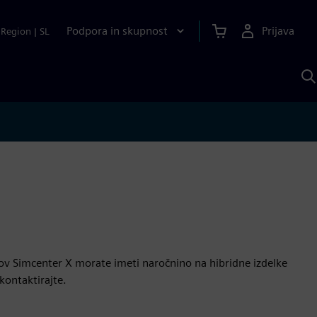
Podpora in skupnost
Prijava
Region
|
SL
I
s
S
A
ov Simcenter X morate imeti naročnino na hibridne izdelke
kontaktirajte.