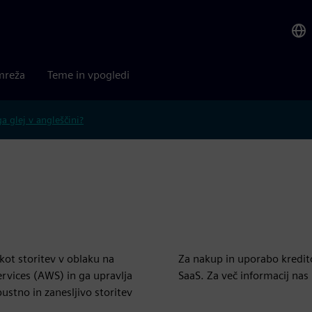
mreža
Teme in vpogledi
 glej v angleščini?
ot storitev v oblaku na
Za nakup in uporabo kredit
rvices (AWS) in ga upravlja
SaaS. Za več informacij nas 
ustno in zanesljivo storitev