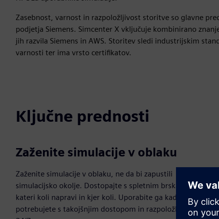
Zasebnost, varnost in razpoložljivost storitve so glavne pr
podjetja Siemens. Simcenter X vključuje kombinirano znanje 
jih razvila Siemens in AWS. Storitev sledi industrijskim sta
varnosti ter ima vrsto certifikatov.
Ključne prednosti
Zaženite simulacije v oblaku
Zaženite simulacije v oblaku, ne da bi zapustili
simulacijsko okolje. Dostopajte s spletnim brskalnikom v
kateri koli napravi in kjer koli. Uporabite ga kadarkoli
potrebujete s takojšnjim dostopom in razpoložljivostjo