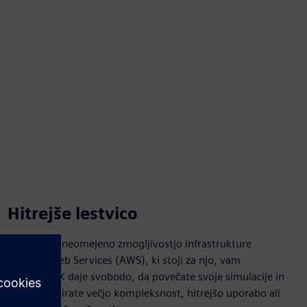
Hitrejše lestvico
Z dejansko neomejeno zmogljivostjo infrastrukture
Amazon Web Services (AWS), ki stoji za njo, vam
Simcenter X daje svobodo, da povečate svoje simulacije in
tako modelirate večjo kompleksnost, hitrejšo uporabo ali