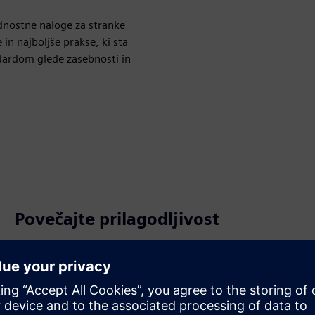
ednostne naloge za stranke
in najboljše prakse, ki sta
ndardom glede zasebnosti in
Povečajte prilagodljivost
Uporabite Simcenter X namesto lastništva in upravljanja
strojne opreme na kraju samem ali pa preprosto
dostopajte do dodatnih virov v času napornega obdobja.
Naj strojna oprema in HPC postanejo operativni stroški