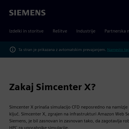
Siemens
Izdelki in storitve
Rešitve
Industrije
Partnerska 
Ta stran je prikazana z avtomatskim prevajanjem.
Namesto tega
Zakaj Simcenter X?
Simcenter X prinaša simulacijo CFD neposredno na namizje k
ključ. Simcenter X, zgrajen na infrastrukturi Amazon Web Se
Siemens, je bil zasnovan in zasnovan tako, da zagotavlja rob
HPC za uporabnike simulacije.