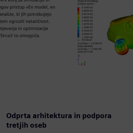
jegov pristop »En model, en
nalize, ki jih potrebujejo
i tem ogrozili natančnost.
njevanja in optimizacije
iStruct to omogoča.
Odprta arhitektura in podpora
tretjih oseb