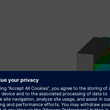
e in nelinearne materiale (kot
 z brezhibno integracijo s
 opredeljene materiale.