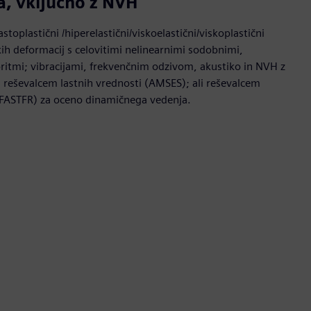
a, vključno z NVH
astoplastični /hiperelastični/viskoelastični/viskoplastični
ikih deformacij s celovitimi nelinearnimi sodobnimi,
ritmi; vibracijami, frekvenčnim odzivom, akustiko in NVH z
 reševalcem lastnih vrednosti (AMSES); ali reševalcem
(FASTFR) za oceno dinamičnega vedenja.