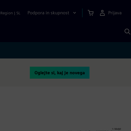
Podpora in skupnost
Prijava
Region
|
SL
I
s
S
A
Oglejte si, kaj je novega