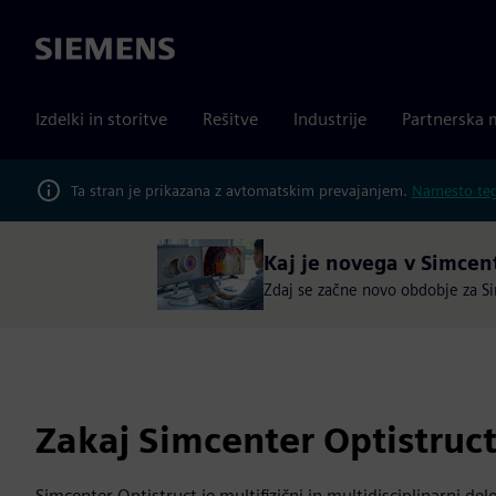
Siemens
Izdelki in storitve
Rešitve
Industrije
Partnerska 
Ta stran je prikazana z avtomatskim prevajanjem.
Namesto tega
Kaj je novega v Simcen
Zdaj se začne novo obdobje za Sim
Zakaj Simcenter Optistruc
Simcenter Optistruct je multifizični in multidisciplinarni del