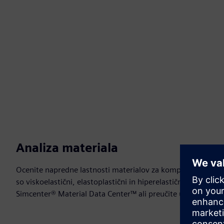
Analiza materiala
Ocenite napredne lastnosti materialov za kompozite, rešetk
so viskoelastični, elastoplastični in hiperelastični materiali)
Simcenter® Material Data Center™ ali preučite uporabniško