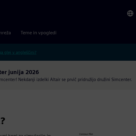
mreža
Teme in vpogledi
 glej v angleščini?
ter junija 2026
center! Nekdanji izdelki Altair se prvič pridružijo družini Simcenter.
t?
ovni konj za simulacijo in