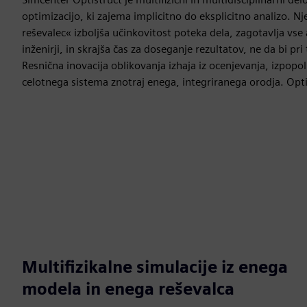
optimizacijo, ki zajema implicitno do eksplicitno analizo. N
reševalec« izboljša učinkovitost poteka dela, zagotavlja vse a
inženirji, in skrajša čas za doseganje rezultatov, ne da bi pr
Resnična inovacija oblikovanja izhaja iz ocenjevanja, izpopol
celotnega sistema znotraj enega, integriranega orodja. Opt
Multifizikalne simulacije iz enega
modela in enega reševalca