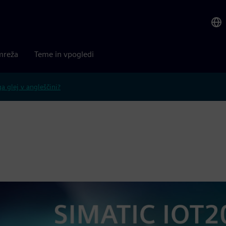
mreža
Teme in vpogledi
 glej v angleščini?