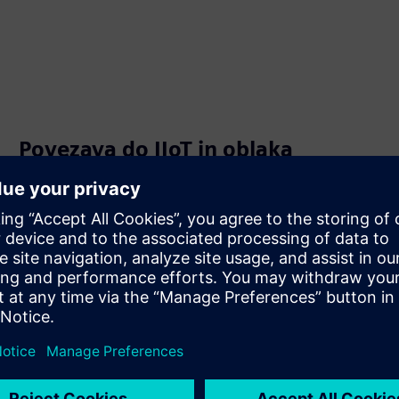
Povezava do IIoT in oblaka
Pametni IoT prehod SIMATIC IOT2050 povezuje IT,
proizvodnjo in oblak znotraj podjetja ter združuje podatke
iz številnih virov podatkov. Nato obdeluje in prenaša
podatke v proizvodno okolje prek industrijskih IT rešitev.