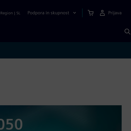
Podpora in skupnost
Prijava
Region
|
SL
I
s
S
A