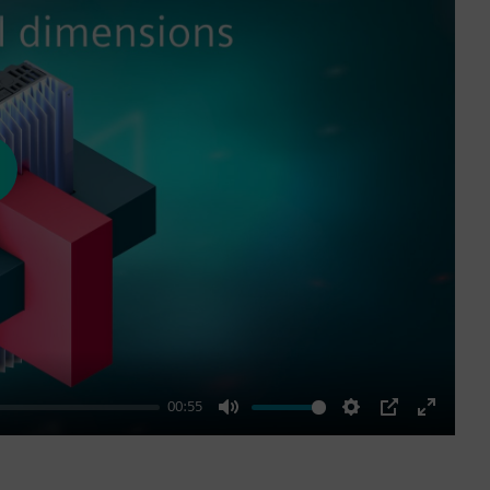
ay
00:55
Mute
Settings
PIP
Enter
fullscre