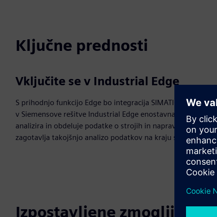
Ključne prednosti
Vključite se v Industrial Edge
S prihodnjo funkcijo Edge bo integracija SIMATIC IOT2050
v Siemensove rešitve Industrial Edge enostavna. Prehod
analizira in obdeluje podatke o strojih in napravah ter
zagotavlja takojšnjo analizo podatkov na kraju samem.
Izpostavljene zmogljivosti