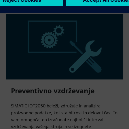
Preventivno vzdrževanje
SIMATIC IOT2050 beleži, združuje in analizira
proizvodne podatke, kot sta hitrost in delovni čas. To
vam omogoča, da izračunate najboljši interval
vzdrževanja vašega stroja in se izognete