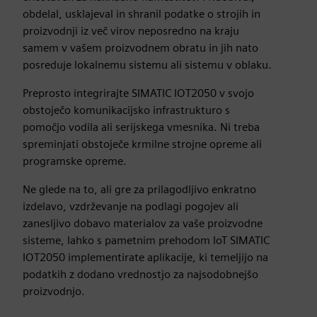
obdelal, usklajeval in shranil podatke o strojih in
proizvodnji iz več virov neposredno na kraju
samem v vašem proizvodnem obratu in jih nato
posreduje lokalnemu sistemu ali sistemu v oblaku.
Preprosto integrirajte SIMATIC IOT2050 v svojo
obstoječo komunikacijsko infrastrukturo s
pomočjo vodila ali serijskega vmesnika. Ni treba
spreminjati obstoječe krmilne strojne opreme ali
programske opreme.
Ne glede na to, ali gre za prilagodljivo enkratno
izdelavo, vzdrževanje na podlagi pogojev ali
zanesljivo dobavo materialov za vaše proizvodne
sisteme, lahko s pametnim prehodom IoT SIMATIC
IOT2050 implementirate aplikacije, ki temeljijo na
podatkih z dodano vrednostjo za najsodobnejšo
proizvodnjo.