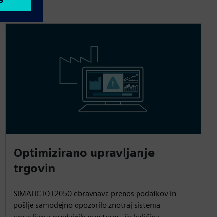
Optimizirano upravljanje
trgovin
SIMATIC IOT2050 obravnava prenos podatkov in
pošlje samodejno opozorilo znotraj sistema
upravljanja prodajnih prostorov, če količina