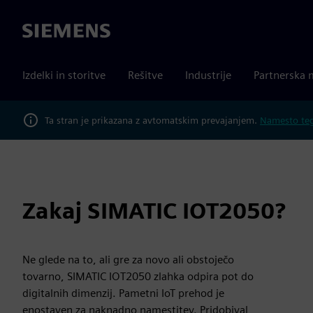
Siemens
Izdelki in storitve
Rešitve
Industrije
Partnerska 
Ta stran je prikazana z avtomatskim prevajanjem.
Namesto tega
Zakaj SIMATIC IOT2050?
Ne glede na to, ali gre za novo ali obstoječo
tovarno, SIMATIC IOT2050 zlahka odpira pot do
digitalnih dimenzij. Pametni IoT prehod je
enostaven za naknadno namestitev. Pridobival,