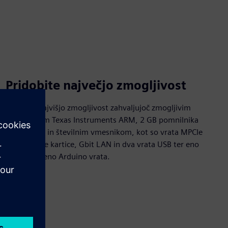
Pridobite največjo zmogljivost
Dosežite najvišjo zmogljivost zahvaljujoč zmogljivim
procesorjem Texas Instruments ARM, 2 GB pomnilnika
DDR4-RAM in številnim vmesnikom, kot so vrata MPCIe
za brezžične kartice, Gbit LAN in dva vrata USB ter eno
serijsko in eno Arduino vrata.