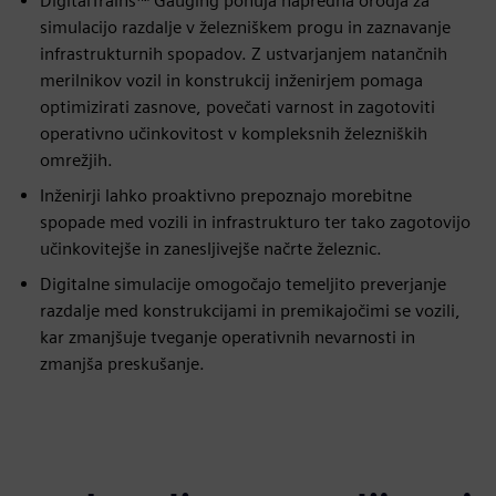
DigitalTrains™ Gauging ponuja napredna orodja za
simulacijo razdalje v železniškem progu in zaznavanje
infrastrukturnih spopadov. Z ustvarjanjem natančnih
merilnikov vozil in konstrukcij inženirjem pomaga
optimizirati zasnove, povečati varnost in zagotoviti
operativno učinkovitost v kompleksnih železniških
omrežjih.
Inženirji lahko proaktivno prepoznajo morebitne
spopade med vozili in infrastrukturo ter tako zagotovijo
učinkovitejše in zanesljivejše načrte železnic.
Digitalne simulacije omogočajo temeljito preverjanje
razdalje med konstrukcijami in premikajočimi se vozili,
kar zmanjšuje tveganje operativnih nevarnosti in
zmanjša preskušanje.