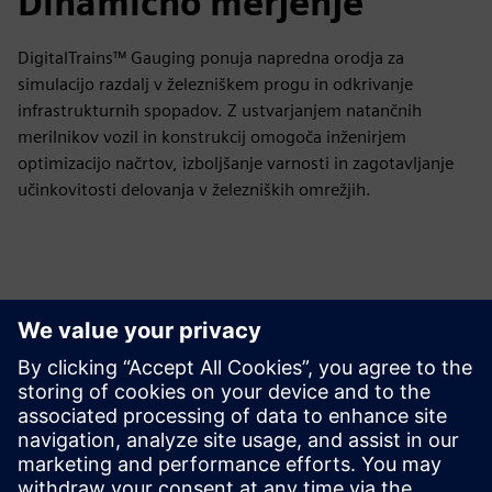
Dinamično merjenje
DigitalTrains™ Gauging ponuja napredna orodja za
simulacijo razdalj v železniškem progu in odkrivanje
infrastrukturnih spopadov. Z ustvarjanjem natančnih
merilnikov vozil in konstrukcij omogoča inženirjem
optimizacijo načrtov, izboljšanje varnosti in zagotavljanje
učinkovitosti delovanja v železniških omrežjih.
Raziščite vire in sorodne
izdelke
Dodatne informacije in viri