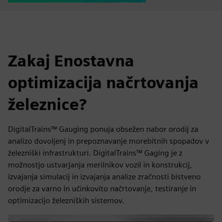
Zakaj Enostavna
optimizacija načrtovanja
železnice?
DigitalTrains™ Gauging ponuja obsežen nabor orodij za
analizo dovoljenj in prepoznavanje morebitnih spopadov v
železniški infrastrukturi. DigitalTrains™ Gaging je z
možnostjo ustvarjanja merilnikov vozil in konstrukcij,
izvajanja simulacij in izvajanja analize zračnosti bistveno
orodje za varno in učinkovito načrtovanje, testiranje in
optimizacijo železniških sistemov.