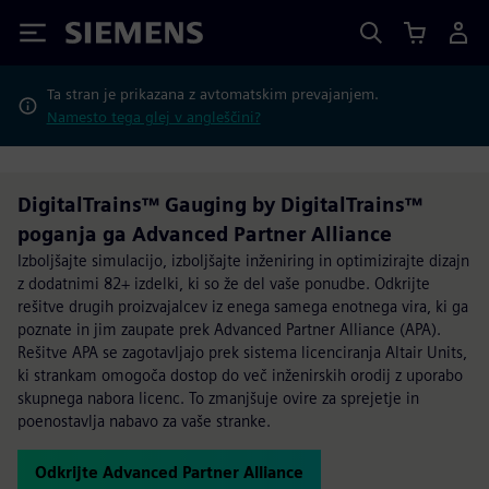
Siemens
Ta stran je prikazana z avtomatskim prevajanjem.
Namesto tega glej v angleščini?
DigitalTrains™ Gauging by DigitalTrains™
poganja ga Advanced Partner Alliance
Izboljšajte simulacijo, izboljšajte inženiring in optimizirajte dizajn
z dodatnimi 82+ izdelki, ki so že del vaše ponudbe. Odkrijte
rešitve drugih proizvajalcev iz enega samega enotnega vira, ki ga
poznate in jim zaupate prek Advanced Partner Alliance (APA).
Rešitve APA se zagotavljajo prek sistema licenciranja Altair Units,
ki strankam omogoča dostop do več inženirskih orodij z uporabo
skupnega nabora licenc. To zmanjšuje ovire za sprejetje in
poenostavlja nabavo za vaše stranke.
Odkrijte Advanced Partner Alliance