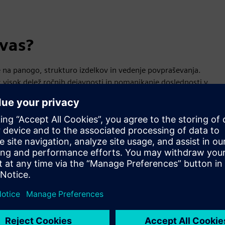
 vas?
ede na panogo, strukturo izdelkov in vedenje povpraševanja.
so: visok delež ročnih dejavnosti in pomanjkanje doslednosti v
lnih in avtomatiziranih rešitev nam omogoča, da izkoristimo
bi mogli več v celoti uresničiti.
tike od konca do konca
stičnih procesov