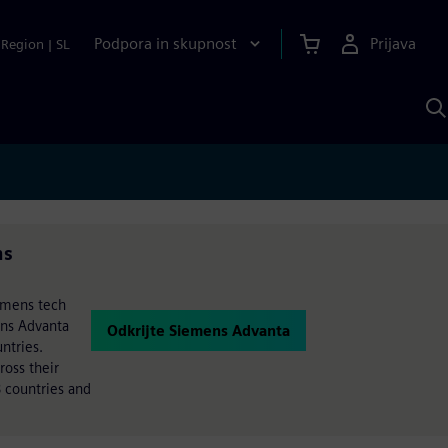
Podpora in skupnost
Prijava
Region
|
SL
I
s
S
A
ns
iemens tech
ens Advanta
Odkrijte Siemens Advanta
ntries.
oss their
 countries and