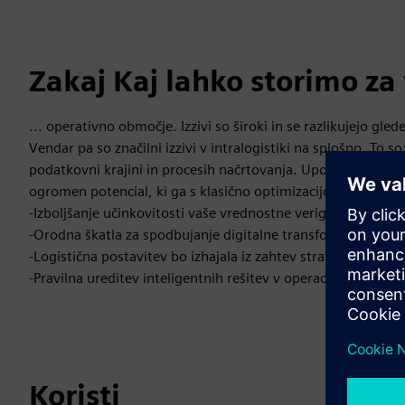
Zakaj Kaj lahko storimo za
... operativno območje. Izzivi so široki in se razlikujejo gl
Vendar pa so značilni izzivi v intralogistiki na splošno. To 
podatkovni krajini in procesih načrtovanja. Uporaba digita
ogromen potencial, ki ga s klasično optimizacijo procesov ne 
-Izboljšanje učinkovitosti vaše vrednostne verige intralogis
-Orodna škatla za spodbujanje digitalne transformacije logi
-Logistična postavitev bo izhajala iz zahtev strategije
-Pravilna ureditev inteligentnih rešitev v operacijah
Koristi