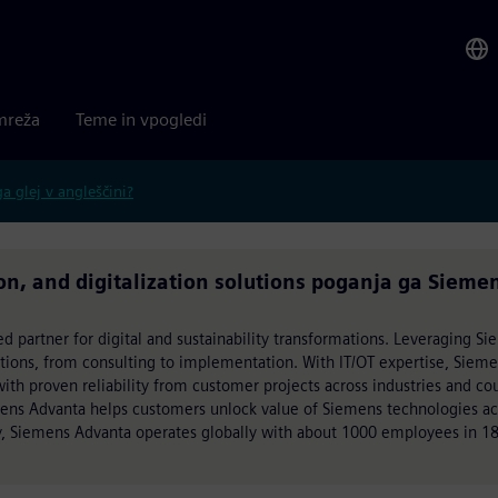
mreža
Teme in vpogledi
 glej v angleščini?
n, and digitalization solutions poganja ga Sieme
ed partner for digital and sustainability transformations. Leveraging S
utions, from consulting to implementation. With IT/OT expertise, Siem
h proven reliability from customer projects across industries and cou
mens Advanta helps customers unlock value of Siemens technologies acr
, Siemens Advanta operates globally with about 1000 employees in 18