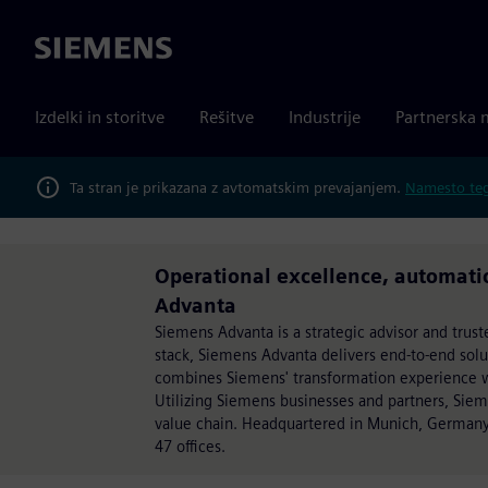
Siemens
Izdelki in storitve
Rešitve
Industrije
Partnerska 
Ta stran je prikazana z avtomatskim prevajanjem.
Namesto tega
Operational excellence, automatio
Advanta
Siemens Advanta is a strategic advisor and trust
stack, Siemens Advanta delivers end-to-end sol
combines Siemens' transformation experience wit
Utilizing Siemens businesses and partners, Sie
value chain. Headquartered in Munich, Germany
47 offices.