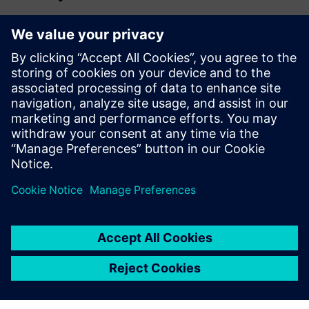
Preberite blog
Pridobite nove poglede na komponente PLM in trg PLM na
splošno.
Obiščite blog PLM Components