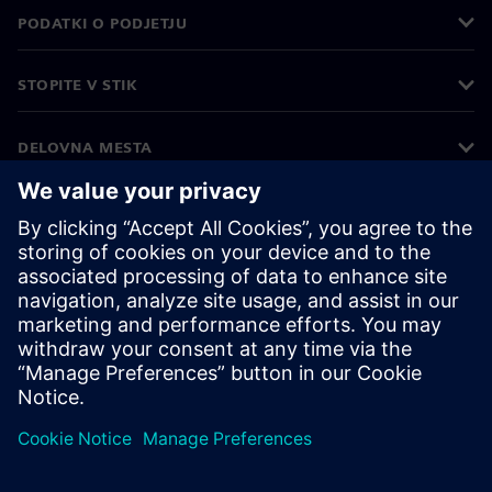
PODATKI O PODJETJU
STOPITE V STIK
DELOVNA MESTA
©
Siemens
2026
Podatki o podjetju
Obvestilo o zasebnosti
Obvestilo o piškotkih
Pogoji uporabe