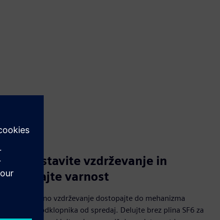
Poenostavite vzdrževanje in
povečajte varnost
Za enostavno vzdrževanje dostopajte do mehanizma
delovanja odklopnika od spredaj. Delujte brez plina SF6 za