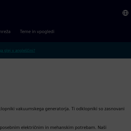
mreža
Teme in vpogledi
 glej v angleščini?
klopniki vakuumskega generatorja. Ti odklopniki so zasnovani
no posebnim električnim in mehanskim potrebam. Naši