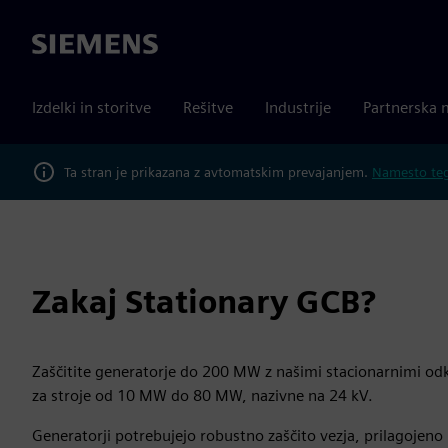
Siemens
Izdelki in storitve
Rešitve
Industrije
Partnerska 
Ta stran je prikazana z avtomatskim prevajanjem.
Namesto tega
Zakaj Stationary GCB?
Zaščitite generatorje do 200 MW z našimi stacionarnimi od
za stroje od 10 MW do 80 MW, nazivne na 24 kV.
Generatorji potrebujejo robustno zaščito vezja, prilagoje