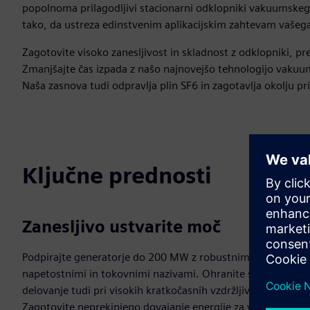
popolnoma prilagodljivi stacionarni odklopniki vakuumskega
tako, da ustreza edinstvenim aplikacijskim zahtevam vašega 
Zagotovite visoko zanesljivost in skladnost z odklopniki, p
Zmanjšajte čas izpada z našo najnovejšo tehnologijo vakuum
Naša zasnova tudi odpravlja plin SF6 in zagotavlja okolju pri
Ključne prednosti
Zanesljivo ustvarite moč
Podpirajte generatorje do 200 MW z robustnimi
napetostnimi in tokovnimi nazivami. Ohranite stabilno
delovanje tudi pri visokih kratkočasnih vzdržljivih tokih.
Zagotovite neprekinjeno dovajanje energije za vaše