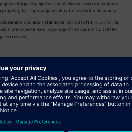
 generatorja rešujejo ta izziv. Vsako zasnovo oblikujemo
projekta, kar zagotavlja učinkovito in skladno delovanje.
reizkušenimi v skladu s standardi IEEE C37.013 in C37.013a.
skih prekinjevalnikov, ki ponuja MTTF več kot 50.000 let.
jazno rešitev.
Prilagodite svoje rešitve
Prilagodite generatorske odklopnike svojim električnim in
mehanskim zahtevam. Natančno izpolnite zahteve
projekta za optimizirano delovanje in učinkovito
integracijo v vašo infrastrukturo.