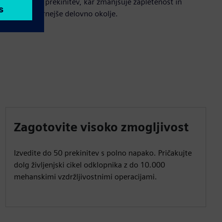
izolacijo ali prekinitev, kar zmanjšuje zapletenost in
podpira varnejše delovno okolje.
Zagotovite visoko zmogljivost
Izvedite do 50 prekinitev s polno napako. Pričakujte
dolg življenjski cikel odklopnika z do 10.000
mehanskimi vzdržljivostnimi operacijami.