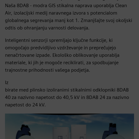
Naša 8DAB - modra GIS stikalna naprava uporablja Clean
Air, izolacijski medij naravnega izvora s potencialom
globalnega segrevanja manj kot 1. Zmanjšajte svoj okoljski
odtis ob ohranjanju varnosti delovanja.
Inteligentni senzorji spremljajo ključne funkcije, ki
omogočajo predvidljivo vzdrževanje in preprečujejo
nenačrtovane izpade. Ekološko oblikovanje uporablja
materiale, ki jih je mogoče reciklirati, za spodbujanje
trajnostne prihodnosti vašega podjetja.
Iz
birate med plinsko izoliranimi stikalnimi odklopniki 8DAB
40 za nazivno napetost do 40,5 kV in 8DAB 24 za nazivno
napetost do 24 kV.