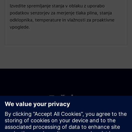
Izvedite spremljanje stanja v oblaku z uporabo
podatkov senzorjev za merjenje tlaka plina, stanja
odklopnika, temperature in vlažnosti za proaktivne
vpoglede.
Začnite
Kontaktirajte nas