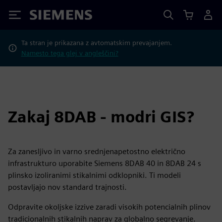
Siemens
Ta stran je prikazana z avtomatskim prevajanjem.
Namesto tega glej v angleščini?
Zakaj 8DAB - modri GIS?
Za zanesljivo in varno srednjenapetostno električno
infrastrukturo uporabite Siemens 8DAB 40 in 8DAB 24 s
plinsko izoliranimi stikalnimi odklopniki. Ti modeli
postavljajo nov standard trajnosti.
Odpravite okoljske izzive zaradi visokih potencialnih plinov
tradicionalnih stikalnih naprav za globalno segrevanje.