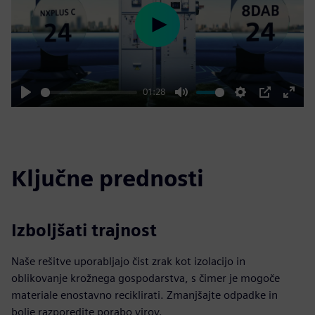
Play
01:28
Play
Mute
Settings
PIP
Enter
fulls
Ključne prednosti
Izboljšati trajnost
Naše rešitve uporabljajo čist zrak kot izolacijo in
oblikovanje krožnega gospodarstva, s čimer je mogoče
materiale enostavno reciklirati. Zmanjšajte odpadke in
bolje razporedite porabo virov.