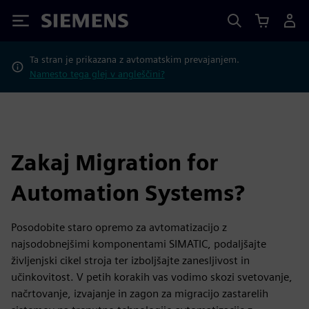
Siemens
Ta stran je prikazana z avtomatskim prevajanjem.
Namesto tega glej v angleščini?
Zakaj Migration for
Automation Systems?
Posodobite staro opremo za avtomatizacijo z
najsodobnejšimi komponentami SIMATIC, podaljšajte
življenjski cikel stroja ter izboljšajte zanesljivost in
učinkovitost. V petih korakih vas vodimo skozi svetovanje,
načrtovanje, izvajanje in zagon za migracijo zastarelih