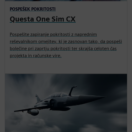
POSPEŠEK POKRITOSTI
Questa One Sim CX
Pospešite zapiranje pokritosti z naprednim
reševalnikom omejitev, ki je zasnovan tako, da pospeši
bolečine pri zaprtju pokritosti ter skrajša celoten čas
projekta in računske vire.