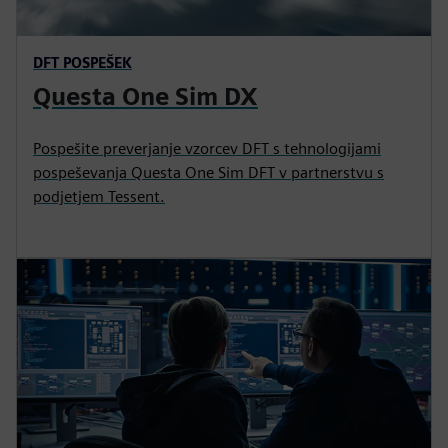
DFT POSPEŠEK
Questa One Sim DX
Pospešite preverjanje vzorcev DFT s tehnologijami
pospeševanja Questa One Sim DFT v partnerstvu s
podjetjem Tessent.