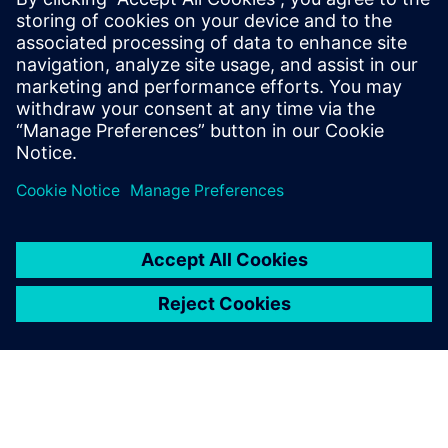
preverjanja organizacije, kar zagotavlja metodološki most
med ponudbami vrednosti na visoki ravni in podrobnostmi
na nizki ravni.
Izvedite več
Blog Verification Horizons
Če želite pomagati pri razumevanju naprednih tehnologij
funkcionalnega preverjanja in kako jih najučinkoviteje
uporabiti, obiščite naš blog za vpogled in posodobitve
konceptov, vrednot, standardov, metodologij in primerov.
Preberite blog