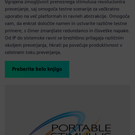
Vgrajena zmogljivost prenosnega stimulusa revolucionira
preverjanje, saj omogoča testne scenarije za večkratno
uporabo na več platformah in ravneh abstrakcije. Omogoča
vam, da enkrat določite namen in ustvarite različne testne
primere, s čimer zmanjšate redundanco in človeške napake.
Od IP do sistemske ravni se brezhibno prilagaja različnim
okoljem preverjanja, hkrati pa povečuje produktivnost v
celotnem toku preverjanja.
Preberite belo knjigo