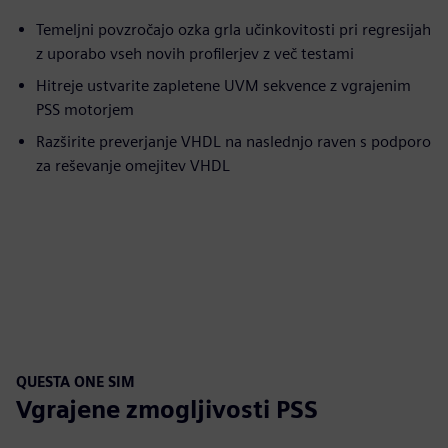
Temeljni povzročajo ozka grla učinkovitosti pri regresijah
z uporabo vseh novih profilerjev z več testami
Hitreje ustvarite zapletene UVM sekvence z vgrajenim
PSS motorjem
Razširite preverjanje VHDL na naslednjo raven s podporo
za reševanje omejitev VHDL
QUESTA ONE SIM
Vgrajene zmogljivosti PSS