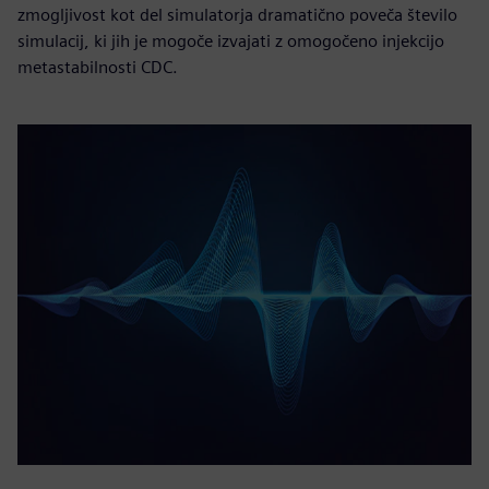
zmogljivost kot del simulatorja dramatično poveča število
simulacij, ki jih je mogoče izvajati z omogočeno injekcijo
metastabilnosti CDC.