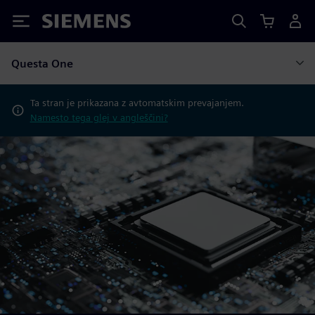
Siemens
Questa One
Ta stran je prikazana z avtomatskim prevajanjem.
Namesto tega glej v angleščini?