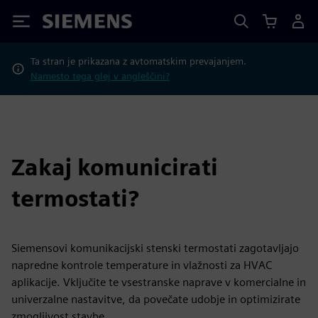
Siemens
Ta stran je prikazana z avtomatskim prevajanjem.
Namesto tega glej v angleščini?
Zakaj komunicirati
termostati?
Siemensovi komunikacijski stenski termostati zagotavljajo
napredne kontrole temperature in vlažnosti za HVAC
aplikacije. Vključite te vsestranske naprave v komercialne in
univerzalne nastavitve, da povečate udobje in optimizirate
zmogljivost stavbe.