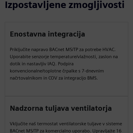
Izpostavljene zmogljivosti
Enostavna integracija
Priključite napravo BACnet MS/TP za potrebe HVAC.
Uporabite senzorje temperature/vlažnosti, zaslon na
dotik in nastavljiv IAQ. Podpira
konvencionalne/toplotne črpalke s 7-dnevnim
načrtovalnikom in COV za integracijo BMS.
Nadzorna tuljava ventilatorja
Vključite naš termostat ventilatorske tuljave v sisteme
BACnet MS/TP za komercialno uporabo. Upravljajte 16