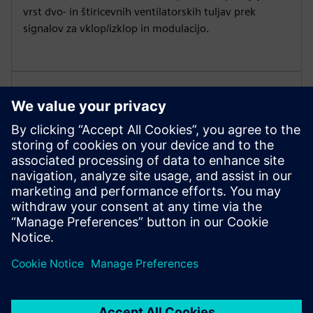
vrst dvo- in štiricevnih ventilatorskih tuljav prek
signalov za vklop/izklop in modulacijo.
Zaščitite pred plesnijo
Uporabite funkcijo zaščite pred plesni za izboljšanje
kakovosti zraka v zaprtih prostorih. Odpravite rast
plesni in poškodbe zaradi vlage, ki jih povzroča slaba
cirkulacija zraka.