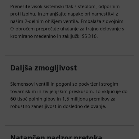
Prenesite visok sistemski tlak s steblom, odpornim
proti izpihu, in zmanjšajte napake pri namestitvi z
našim 2-delnim ohišjem ventila. Embalaža z dvojnim
O-obročem preprečuje uhajanje za trajno delovanje s
kromirano medenino in zaključki SS 316.
Daljša zmogljivost
Siemensovi ventili in pogoni so podvrženi strogim
tovarniškim in življenjskim preskusom. To vključuje do
60 tisoč polnih gibov in 1,5 milijona premikov za
robustno zanesljivost in dosledno delovanje.
Natančen nadzor pretoka