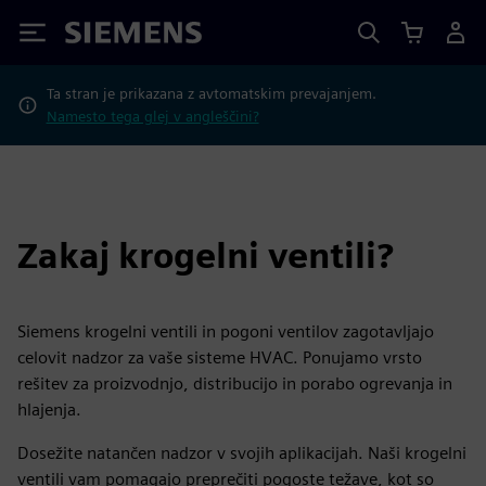
Siemens
Ta stran je prikazana z avtomatskim prevajanjem.
Namesto tega glej v angleščini?
Zakaj krogelni ventili?
Siemens krogelni ventili in pogoni ventilov zagotavljajo
celovit nadzor za vaše sisteme HVAC. Ponujamo vrsto
rešitev za proizvodnjo, distribucijo in porabo ogrevanja in
hlajenja.
Dosežite natančen nadzor v svojih aplikacijah. Naši krogelni
ventili vam pomagajo preprečiti pogoste težave, kot so