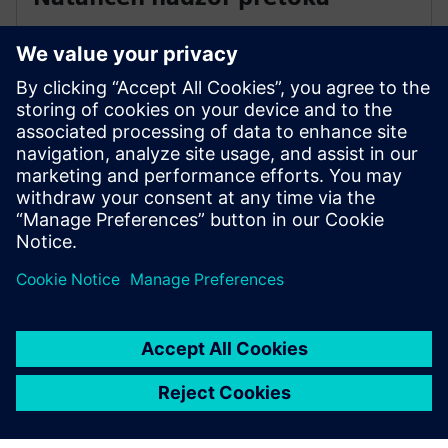
Naši krogelni ventili zagotavljajo natančen nadzor za
različne aplikacije. Značilni optimizatorji pretoka
zagotavljajo enak odstotek pretoka. Pridobite
zapiranje 200 PSI z uhajanjem ANSI razreda IV (0,01%)
za dvosmerno in 3-smerno ter 0% uhajanje za 6-
smerno.