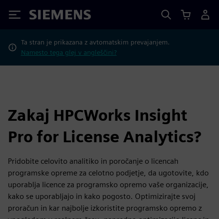
Siemens
Ta stran je prikazana z avtomatskim prevajanjem.
Namesto tega glej v angleščini?
Zakaj HPCWorks Insight
Pro for License Analytics?
Pridobite celovito analitiko in poročanje o licencah
programske opreme za celotno podjetje, da ugotovite, kdo
uporablja licence za programsko opremo vaše organizacije,
kako se uporabljajo in kako pogosto. Optimizirajte svoj
proračun in kar najbolje izkoristite programsko opremo z