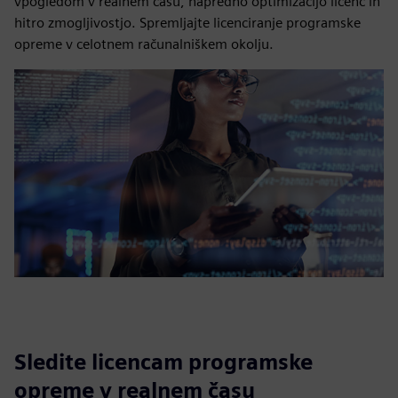
vpogledom v realnem času, napredno optimizacijo licenc in
hitro zmogljivostjo. Spremljajte licenciranje programske
opreme v celotnem računalniškem okolju.
Sledite licencam programske
opreme v realnem času