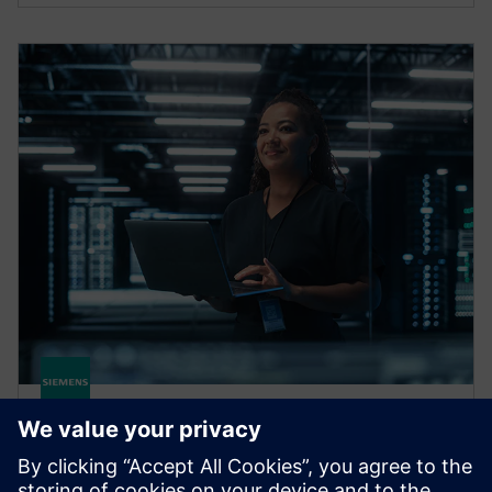
HPCWorks Navops
Upravljajte stroške in razširjajte v oblak, da povečate