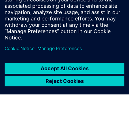
poslovni vpliv. Dajte prednost kritičnim delovnim
obremenitvam in optimizirajte HPC v oblaku pri
številnih ponudnikih v oblaku.