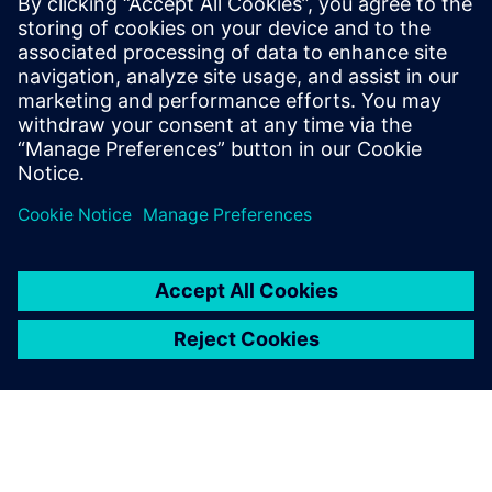
Gridscale X Flexibility Manager helps DSOs forecast
grid risks, coordinate flexibility, and prevent
congestion.