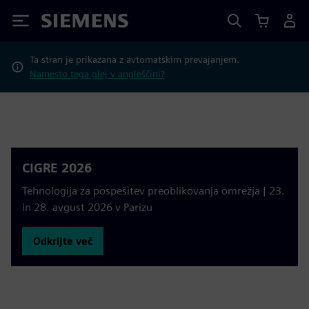
Siemens
Ta stran je prikazana z avtomatskim prevajanjem.
Namesto tega glej v angleščini?
CIGRE 2026
Tehnologija za pospešitev preoblikovanja omrežja | 23.
in 28. avgust 2026 v Parizu
Odkrijte več