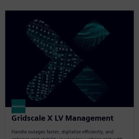
Gridscale X LV Management
Handle outages faster, digitalize efficiently, and