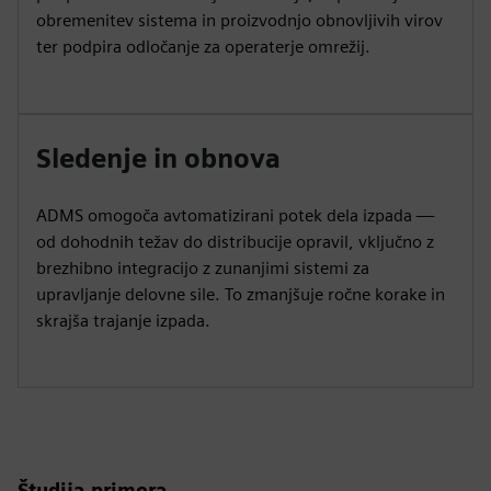
obremenitev sistema in proizvodnjo obnovljivih virov
ter podpira odločanje za operaterje omrežij.
Sledenje in obnova
ADMS omogoča avtomatizirani potek dela izpada —
od dohodnih težav do distribucije opravil, vključno z
brezhibno integracijo z zunanjimi sistemi za
upravljanje delovne sile. To zmanjšuje ročne korake in
skrajša trajanje izpada.
Študija primera