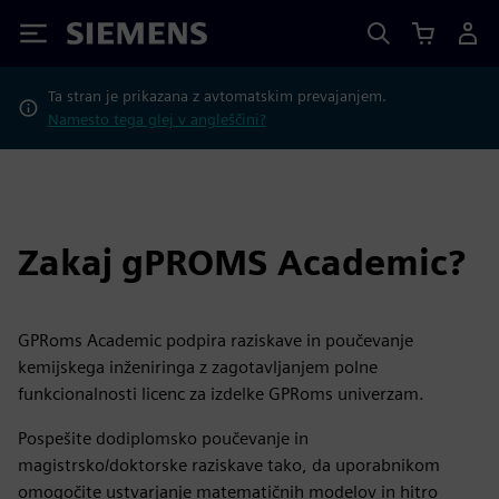
Siemens
Ta stran je prikazana z avtomatskim prevajanjem.
Namesto tega glej v angleščini?
Zakaj gPROMS Academic?
GPRoms Academic podpira raziskave in poučevanje
kemijskega inženiringa z zagotavljanjem polne
funkcionalnosti licenc za izdelke GPRoms univerzam.
Pospešite dodiplomsko poučevanje in
magistrsko/doktorske raziskave tako, da uporabnikom
omogočite ustvarjanje matematičnih modelov in hitro