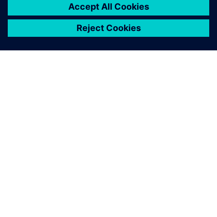
O SIEMENSU
PODATKI O PODJETJU
STOPITE V STIK