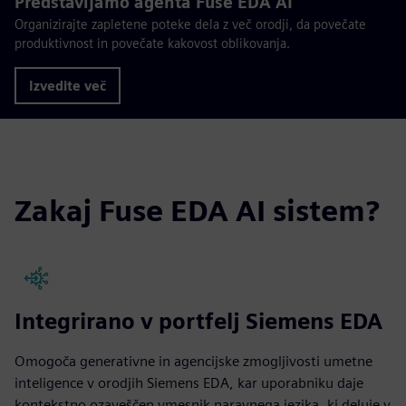
Predstavljamo agenta Fuse EDA AI
Organizirajte zapletene poteke dela z več orodji, da povečate
produktivnost in povečate kakovost oblikovanja.
Izvedite več
Zakaj Fuse EDA AI sistem?
Integrirano v portfelj Siemens EDA
Omogoča generativne in agencijske zmogljivosti umetne
inteligence v orodjih Siemens EDA, kar uporabniku daje
kontekstno ozaveščen vmesnik naravnega jezika, ki deluje v