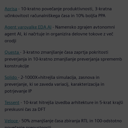
Aprisa
- 10-kratno povečanje produktivnosti, 3-kratna
učinkovitost računalniškega časa in 10% boljša PPA
Agent varovalke EDA AI
- Namensko zgrajen avtonomni
agent AI, ki načrtuje in organizira delovne tokove z več
orodji
Questa
-
3-kratno zmanjšanje časa zaprtja pokritosti
preverjanja in 10-kratno zmanjšanje preverjanja sprememb
konstrukcije
Solido
- 2-1000X+hitrejša simulacija, zasnova in
preverjanje, ki se zaveda variacij, karakterizacija in
potrjevanje IP
Tessent
- 10-krat hitrejša izvedba arhitekture in 5-krat krajši
preskusni čas za DFT
Veloce
-
50% zmanjšanje časa zbiranja RTL in 100-odstotno
povečanje prepustnosti