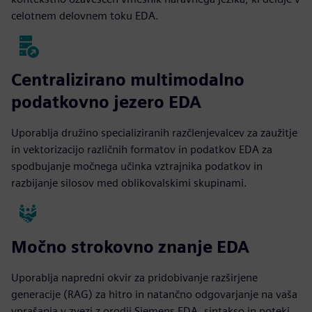
celotnem delovnem toku EDA.
Centralizirano multimodalno
podatkovno jezero EDA
Uporablja družino specializiranih razčlenjevalcev za zaužitje
in vektorizacijo različnih formatov in podatkov EDA za
spodbujanje močnega učinka vztrajnika podatkov in
razbijanje silosov med oblikovalskimi skupinami.
Močno strokovno znanje EDA
Uporablja napredni okvir za pridobivanje razširjene
generacije (RAG) za hitro in natančno odgovarjanje na vaša
vprašanja v zvezi z orodji Siemens EDA, sintakso in poteki