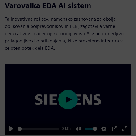
Varovalka EDA AI sistem
Ta inovativna rešitev, namensko zasnovana za okolja
oblikovanja polprevodnikov in PCB, zagotavlja varne
generativne in agencijske zmogljivosti AI z neprimerljivo
prilagodljivostjo prilagajanja, ki se brezhibno integrira v
celoten potek dela EDA.
Play
03:05
Play
Mute
Settings
PIP
Enter