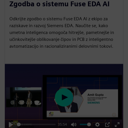
Zgodba o sistemu Fuse EDA AI
a
t
t
P
t
y
e
t
e
i
r
Odkrijte zgodbo o sistemu Fuse EDA AI z ekipo za
raziskave in razvoj Siemens EDA. Naučite se, kako
n
f
umetna inteligenca omogoča hitrejše, pametnejše in
g
u
učinkovitejše oblikovanje čipov in PCB z inteligentno
s
l
avtomatizacijo in racionaliziranimi delovnimi tokovi.
l
s
c
r
e
e
n
P
l
a
y
35:54