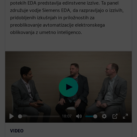
g
u
potekih EDA predstavlja edinstvene izzive. Ta panel
s
l
združuje vodje Siemens EDA, da razpravljajo o izzivih,
pridobljenih izkušnjah in priložnostih za
l
preoblikovanje avtomatizacije elektronskega
s
oblikovanja z umetno inteligenco.
c
r
e
e
n
P
l
a
y
18:07
P
M
S
P
E
VIDEO
l
u
e
I
n