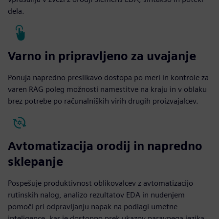
dela.
Varno in pripravljeno za uvajanje
Ponuja napredno preslikavo dostopa po meri in kontrole za
varen RAG poleg možnosti namestitve na kraju in v oblaku
brez potrebe po računalniških virih drugih proizvajalcev.
Avtomatizacija orodij in napredno
sklepanje
Pospešuje produktivnost oblikovalcev z avtomatizacijo
rutinskih nalog, analizo rezultatov EDA in nudenjem
pomoči pri odpravljanju napak na podlagi umetne
inteligence, kar je dostopno prek ukazov naravnega jezika.