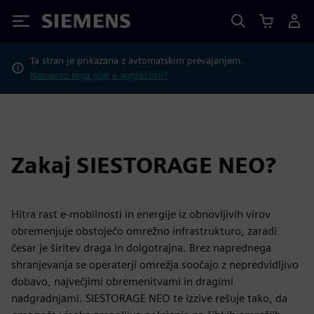
Siemens
Ta stran je prikazana z avtomatskim prevajanjem.
Namesto tega glej v angleščini?
Zakaj SIESTORAGE NEO?
Hitra rast e-mobilnosti in energije iz obnovljivih virov
obremenjuje obstoječo omrežno infrastrukturo, zaradi
česar je širitev draga in dolgotrajna. Brez naprednega
shranjevanja se operaterji omrežja soočajo z nepredvidljivo
dobavo, največjimi obremenitvami in dragimi
nadgradnjami. SIESTORAGE NEO te izzive rešuje tako, da