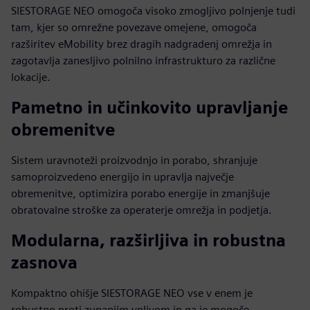
SIESTORAGE NEO omogoča visoko zmogljivo polnjenje tudi
tam, kjer so omrežne povezave omejene, omogoča
razširitev eMobility brez dragih nadgradenj omrežja in
zagotavlja zanesljivo polnilno infrastrukturo za različne
lokacije.
Pametno in učinkovito upravljanje
obremenitve
Sistem uravnoteži proizvodnjo in porabo, shranjuje
samoproizvedeno energijo in upravlja največje
obremenitve, optimizira porabo energije in zmanjšuje
obratovalne stroške za operaterje omrežja in podjetja.
Modularna, razširljiva in robustna
zasnova
Kompaktno ohišje SIESTORAGE NEO vse v enem je
robustno proti zunanjim vplivom in ga je mogoče