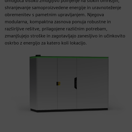
omogoča visoko zmogljivo polnjenje na šibkih omrežjih,
shranjevanje samoproizvedene energije in uravnoteženje
obremenitev s pametnim upravljanjem. Njegova
modularna, kompaktna zasnova ponuja robustne in
razširljive rešitve, prilagojene različnim potrebam,
zmanjšujejo stroške in zagotavljajo zanesljivo in učinkovito
oskrbo z energijo za katero koli lokacijo.