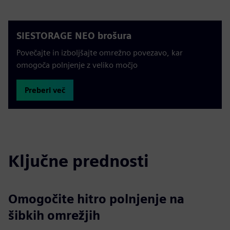
SIESTORAGE NEO brošura
Povečajte in izboljšajte omrežno povezavo, kar
omogoča polnjenje z veliko močjo
Preberi več
Ključne prednosti
Omogočite hitro polnjenje na
šibkih omrežjih