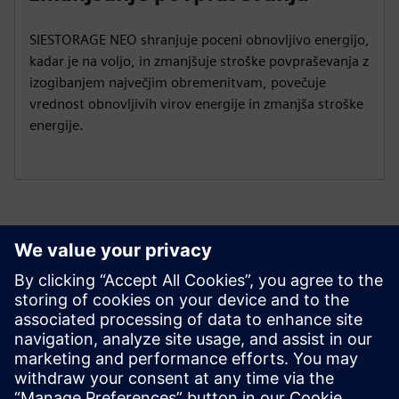
SIESTORAGE NEO shranjuje poceni obnovljivo energijo,
kadar je na voljo, in zmanjšuje stroške povpraševanja z
izogibanjem največjim obremenitvam, povečuje
vrednost obnovljivih virov energije in zmanjša stroške
energije.
Rešitve za shranjevanje energije
akumulatorja
Pridobite poglobljeno znanje in vpogled v BESS
Naročite se