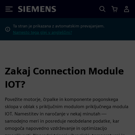
Siemens
Ta stran je prikazana z avtomatskim prevajanjem.
Namesto tega glej v angleščini?
Zakaj Connection Module
IOT?
Povežite motorje, črpalke in komponente pogonskega
sklopa v oblak s priključnim modulom priključnega modula
IOT. Namestitev in naročanje v nekaj minutah —
samodejno meri in posreduje neobdelane podatke, kar
omogoča napovedno vzdrževanje in optimizacijo