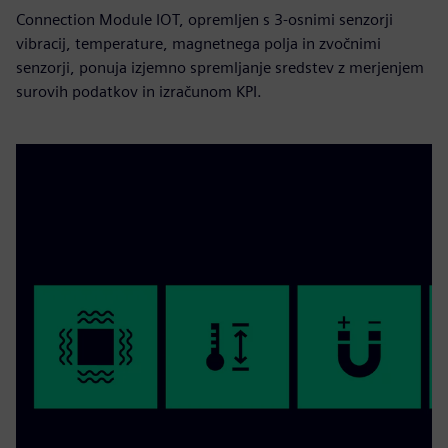
Connection Module IOT, opremljen s 3-osnimi senzorji
vibracij, temperature, magnetnega polja in zvočnimi
senzorji, ponuja izjemno spremljanje sredstev z merjenjem
surovih podatkov in izračunom KPI.