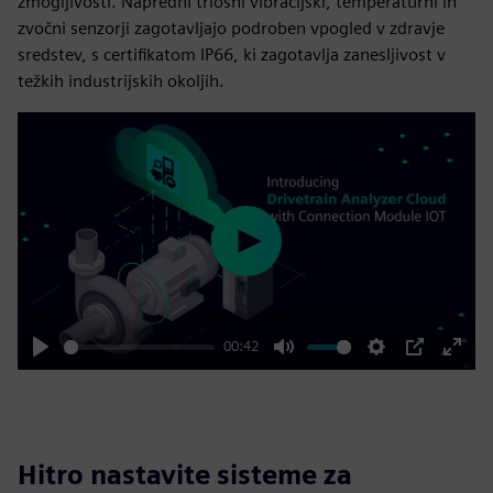
zmogljivosti. Napredni triosni vibracijski, temperaturni in
zvočni senzorji zagotavljajo podroben vpogled v zdravje
sredstev, s certifikatom IP66, ki zagotavlja zanesljivost v
težkih industrijskih okoljih.
Play
00:42
Play
Mute
Settings
PIP
Enter
fulls
Hitro nastavite sisteme za