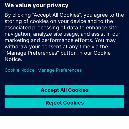
rastlin
Upravljajte življenjski cikel rastlin v inženirskih
disciplinah. Načrtujte spremembe obrata in omogočite
načrtovanje na podlagi znanja za testiranje in
vzdrževanje.