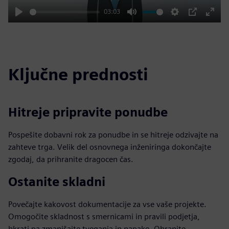
03:03
Play
Mute
Settings
PIP
Enter
fulls
Ključne prednosti
Hitreje pripravite ponudbe
Pospešite dobavni rok za ponudbe in se hitreje odzivajte na
zahteve trga. Velik del osnovnega inženiringa dokončajte
zgodaj, da prihranite dragocen čas.
Ostanite skladni
Povečajte kakovost dokumentacije za vse vaše projekte.
Omogočite skladnost s smernicami in pravili podjetja,
hkrati pa zmanjšajte tveganja in napake. Ohranite