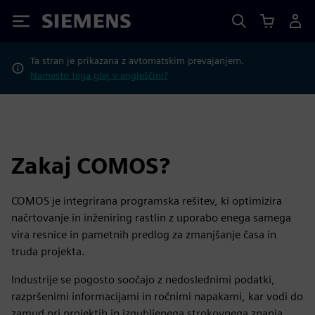
Siemens
Ta stran je prikazana z avtomatskim prevajanjem.
Namesto tega glej v angleščini?
Zakaj COMOS?
COMOS je integrirana programska rešitev, ki optimizira
načrtovanje in inženiring rastlin z uporabo enega samega
vira resnice in pametnih predlog za zmanjšanje časa in
truda projekta.
Industrije se pogosto soočajo z nedoslednimi podatki,
razpršenimi informacijami in ročnimi napakami, kar vodi do
zamud pri projektih in izgubljenega strokovnega znanja.