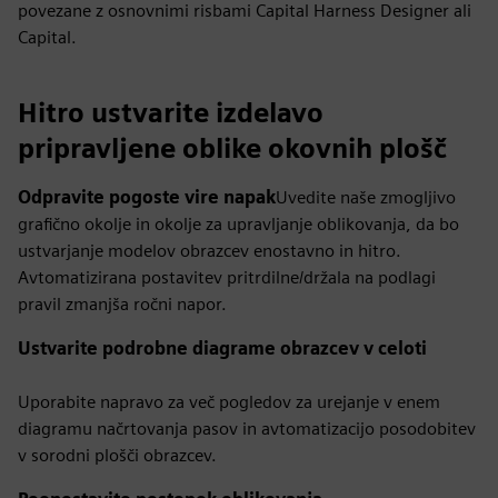
povezane z osnovnimi risbami Capital Harness Designer ali
Capital.
Hitro ustvarite izdelavo
pripravljene oblike okovnih plošč
Odpravite pogoste vire napak
Uvedite naše zmogljivo
grafično okolje in okolje za upravljanje oblikovanja, da bo
ustvarjanje modelov obrazcev enostavno in hitro.
Avtomatizirana postavitev pritrdilne/držala na podlagi
pravil zmanjša ročni napor.
Ustvarite podrobne diagrame obrazcev v celoti
Uporabite napravo za več pogledov za urejanje v enem
diagramu načrtovanja pasov in avtomatizacijo posodobitev
v sorodni plošči obrazcev.