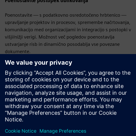
Poenostavite postopek oblikovanja
Poenostavite — s podatkovno osredotočeno hrbtenico —
upravljanje projektov in procesov, spremembe načrtovanja,
komunikacijo med organizacijami in integracijo s postopki v
višji/nižji verigi. Možnost več pogledov poenostavlja
ustvarjanje risb in dinamično posodablja vse povezane
dokumente.
Prihranite čas in trud
Manipulirajte s snopi, da zmanjšate
čas, potreben za ustvarjanje zapletenih postavitev
obrazcev. Prepoznajte težave in uveljavite najboljše prakse z
avtomatiziranimi preverjanji pravil oblikovanja. Objekti za
upravljanje podatkov poenostavljajo upravljanje revizij in
odpravljajo napake pri prepisovanju, ki so skupne
tradicionalnim procesom na podlagi datotek.