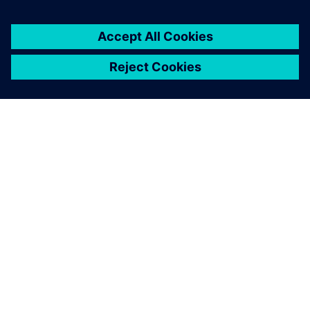
O SIEMENSU
PODATKI O PODJETJU
STOPITE V STIK