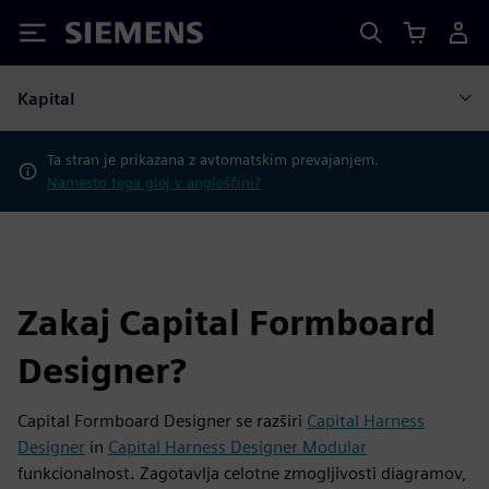
Siemens
Kapital
Ta stran je prikazana z avtomatskim prevajanjem.
Namesto tega glej v angleščini?
Zakaj Capital Formboard
Designer?
Capital Formboard Designer se razširi
Capital Harness
Designer
in
Capital Harness Designer Modular
funkcionalnost. Zagotavlja celotne zmogljivosti diagramov,