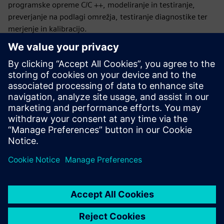
programske opreme C/C ++, modeliranje in testiranje,
preverjanje na podlagi omrežja, testiranje diagnostike ter
merjenje in kalibracijo.
Preizkusite z zmogljivo in neprekinjeno integracijo
Izkoristite samodejno regresijsko testiranje, saj je za
uporabo programske opreme potreben samo računalnik.
Število testov, ki jih je mogoče izvesti, je omejeno le s
količino razpoložljivih računalniških virov. Zagotovite
popoln nadzor in avtomatizacijo testnih primerov z
zmogljivim skriptnim jezikom naše programske opreme.