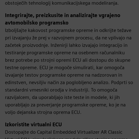
obstoječih tehnologij komunikacijskega modeliranja.
Integrirajte, preizkusite in analizirajte vgrajeno
avtomobilsko programsko
Izboljšajte kakovost programske opreme in odkrijte težave
pri izvajanju že prej v razvojnem procesu, da ne vplivajo na
začetek proizvodnje. Inženirji lahko izvajajo integracijo in
testiranje programske opreme na osebnem računalniku
brez potrebe po strojni opremi ECU ali dostopu do skupne
testne opreme. ECU je mogoče simulirati, kar omogoča
izvajanje testov programske opreme na nadzorovan in
edinstven, nevsiljiv način za poglobljeno analizo. Podprti so
standardni vmesniki orodja v industriji. To omogoča
razvijalcem, da uporabljajo iste teste in modele, ki jih
uporabljajo za preverjanje programske opreme, ko je na
voljo dejanska strojna oprema ECU.
Izkoristite virtualni ECU
Dostopajte do Capital Embedded Virtualizer AR Classic