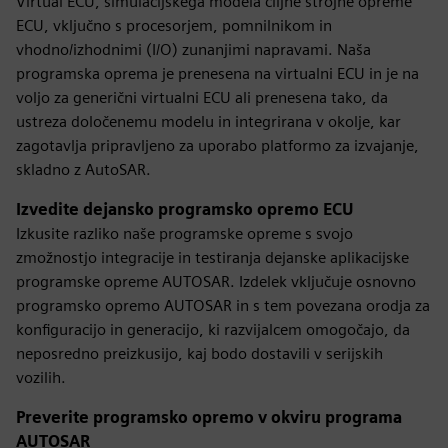
Virtual ECU, simulacijskega modela ciljne strojne opreme
ECU, vključno s procesorjem, pomnilnikom in
vhodno/izhodnimi (I/O) zunanjimi napravami. Naša
programska oprema je prenesena na virtualni ECU in je na
voljo za generični virtualni ECU ali prenesena tako, da
ustreza določenemu modelu in integrirana v okolje, kar
zagotavlja pripravljeno za uporabo platformo za izvajanje,
skladno z AutoSAR.
Izvedite dejansko programsko opremo ECU
Izkusite razliko naše programske opreme s svojo
zmožnostjo integracije in testiranja dejanske aplikacijske
programske opreme AUTOSAR. Izdelek vključuje osnovno
programsko opremo AUTOSAR in s tem povezana orodja za
konfiguracijo in generacijo, ki razvijalcem omogočajo, da
neposredno preizkusijo, kaj bodo dostavili v serijskih
vozilih.
Preverite programsko opremo v okviru programa
AUTOSAR