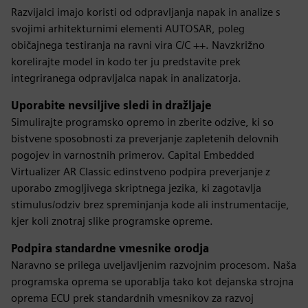
Razvijalci imajo koristi od odpravljanja napak in analize s
svojimi arhitekturnimi elementi AUTOSAR, poleg
običajnega testiranja na ravni vira C/C ++. Navzkrižno
korelirajte model in kodo ter ju predstavite prek
integriranega odpravljalca napak in analizatorja.
Uporabite nevsiljive sledi in dražljaje
Simulirajte programsko opremo in zberite odzive, ki so
bistvene sposobnosti za preverjanje zapletenih delovnih
pogojev in varnostnih primerov. Capital Embedded
Virtualizer AR Classic edinstveno podpira preverjanje z
uporabo zmogljivega skriptnega jezika, ki zagotavlja
stimulus/odziv brez spreminjanja kode ali instrumentacije,
kjer koli znotraj slike programske opreme.
Podpira standardne vmesnike orodja
Naravno se prilega uveljavljenim razvojnim procesom. Naša
programska oprema se uporablja tako kot dejanska strojna
oprema ECU prek standardnih vmesnikov za razvoj