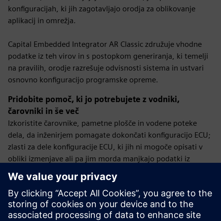
konfiguracijah, ki jih zagotavljajo orodja za oblikovanje
aplikacij in omrežja.
Capital Embedded Integrator AR Classic združuje vhodne
podatke iz teh virov in s postopkom generiranja, ki temelji
na pravilih, orodje razrešuje odvisnosti sistema in ustvari
osnovno konfiguracijo programske opreme.
Pridobite pomoč, ki jo potrebujete z vodniki,
čarovniki in še več
Izkoristite čarovnike, pametne plošče in vodene poteke
dela, da inženirjem pomagate dokončati konfiguracijo ECU;
zlasti za dele konfiguracije ECU, ki jih ni mogoče opisati v
obliki izmenjave ali pa jim morda manjkajo podatki iz
orodja za zgornjo uporabo. Izvedite tudi potrebne funkcije
za avtorstvo aplikacij, če so aplikacije na voljo brez
zahtevanih opisov AUTOSAR.
V primeru, da je treba komponente programske opreme