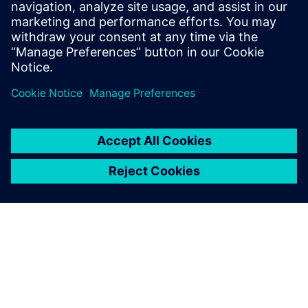
(SWC) kodirati ročno ali z orodjem, ki ne podpira AUTOSAR,
okolje izvajanja Capital Embedded AR Classic ustvari SWC
API na podlagi navedenega opisa SWC.