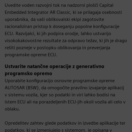
Uvedite voden razvojni tok na nadzorni plošči Capital
Embedded Integrator AR Classic, ki se prilagaja osebnosti
uporabnika, da vaši oblikovalski ekipi zagotovite
racionaliziran pristop k doseganju popolne konfiguracije
ECU. Razvijalci, ki jih podpira orodje, lahko ustvarijo
visokokakovostne rezultate za odpravo težav, ki jih je drago
rešiti pozneje v postopku oblikovanja in preverjanja
programske opreme ECU.
Ustvarite natančne operacije z generativno
programsko opremo
Uporabite konfiguracijo osnovne programske opreme
AUTOSAR (BSW), da omogočite pravilno izvajanje aplikacij
v sistemu vozila, kjer so podatki in viri lahko bodisi na
istem ECU ali na porazdeljenih ECU-jih okoli vozila ali celo v
oblaku.
Opredelitev zahtev glede podatkov in izvedbe aplikacije ter
podatkov, ki se izmenjujejo s sistemom, je opisana v