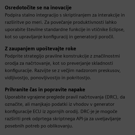
Osredotočite se na inovacije
Podpira stalno integracijo s skriptiranjem za interakcije in
razširitve po meri. Za povečanje produktivnosti lahko
uporabite številne standardne funkcije in vtičnike Eclipse,
kot so upravljanje konfiguracij in generatorji poročil.
Z zaupanjem upoštevajte roke
Podprite strategijo pravilne konstrukcije z značilnostmi
orodja za načrtovanje, kot so preverjanje skladnosti
konfiguracije. Razvijte se z večjim nadzorom preskusov,
vidljivostjo, ponovljivostjo in pokritostjo.
Prihranite čas in popravite napake
Uporabite vgrajene preglede pravil načrtovanja (DRC), da
označite, ali manjkajo podatki iz vhodov v generator
konfiguracije ECU iz zgornjih orodij. DRC-je je mogoče
razširiti prek odprtega skriptnega API-ja za uveljavljanje
posebnih potreb po oblikovanju.