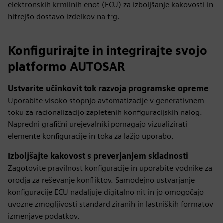
elektronskih krmilnih enot (ECU) za izboljšanje kakovosti in
hitrejšo dostavo izdelkov na trg.
Konfigurirajte in integrirajte svojo
platformo AUTOSAR
Ustvarite učinkovit tok razvoja programske opreme
Uporabite visoko stopnjo avtomatizacije v generativnem
toku za racionalizacijo zapletenih konfiguracijskih nalog.
Napredni grafični urejevalniki pomagajo vizualizirati
elemente konfiguracije in toka za lažjo uporabo.
Izboljšajte kakovost s preverjanjem skladnosti
Zagotovite pravilnost konfiguracije in uporabite vodnike za
orodja za reševanje konfliktov. Samodejno ustvarjanje
konfiguracije ECU nadaljuje digitalno nit in jo omogočajo
uvozne zmogljivosti standardiziranih in lastniških formatov
izmenjave podatkov.