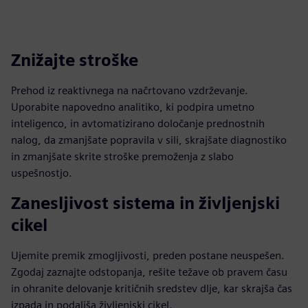
Znižajte stroške
Prehod iz reaktivnega na načrtovano vzdrževanje.
Uporabite napovedno analitiko, ki podpira umetno
inteligenco, in avtomatizirano določanje prednostnih
nalog, da zmanjšate popravila v sili, skrajšate diagnostiko
in zmanjšate skrite stroške premoženja z slabo
uspešnostjo.
Zanesljivost sistema in življenjski
cikel
Ujemite premik zmogljivosti, preden postane neuspešen.
Zgodaj zaznajte odstopanja, rešite težave ob pravem času
in ohranite delovanje kritičnih sredstev dlje, kar skrajša čas
izpada in podaljša življenjski cikel.