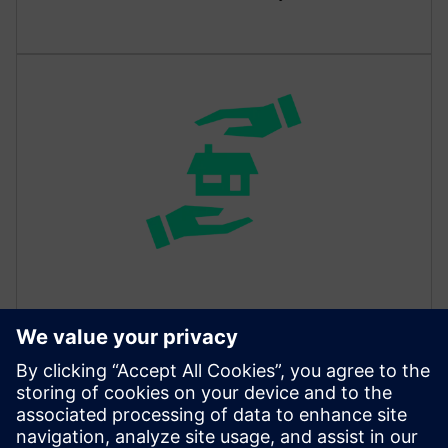
Največja pomoč
Max Assist ponuja vpoglede, ki temeljijo na umetni
inteligenci, ki vaši ekipi pomagajo rešiti pravi vzrok
težave, tako da natančno ugotovi, kaj jo dejansko