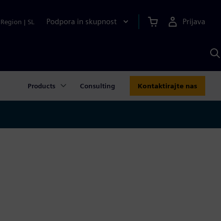
Podpora in skupnost
Prijava
Region
|
SL
I
s
S
A
Products
Consulting
Kontaktirajte nas