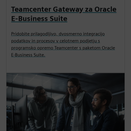
Teamcenter Gateway za Oracle
E-Business Suite
Pridobite prilagodljivo, dvosmerno integracijo
podatkov in procesov v celotnem podjetju s
programsko opremo Teamcenter s paketom Oracle
E-Business Suite.