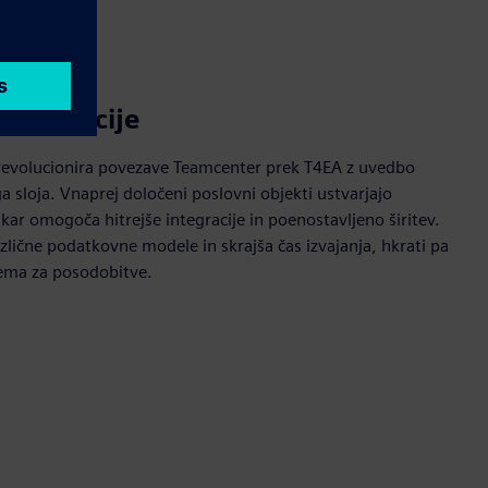
integracije
 revolucionira povezave Teamcenter prek T4EA z uvedbo
sloja. Vnaprej določeni poslovni objekti ustvarjajo
 kar omogoča hitrejše integracije in poenostavljeno širitev.
zlične podatkovne modele in skrajša čas izvajanja, hkrati pa
stema za posodobitve.