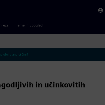
mreža
Teme in vpogledi
 glej v angleščini?
agodljivih in učinkovitih