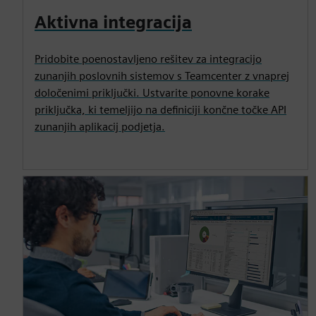
Aktivna integracija
Pridobite poenostavljeno rešitev za integracijo
zunanjih poslovnih sistemov s Teamcenter z vnaprej
določenimi priključki. Ustvarite ponovne korake
priključka, ki temeljijo na definiciji končne točke API
zunanjih aplikacij podjetja.