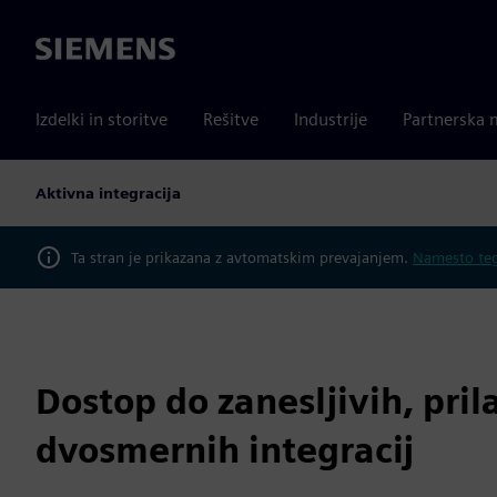
Siemens
Izdelki in storitve
Rešitve
Industrije
Partnerska 
Aktivna integracija
Ta stran je prikazana z avtomatskim prevajanjem.
Namesto tega
Dostop do zanesljivih, pril
dvosmernih integracij