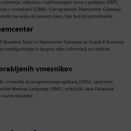
ih sistemov, vključno z načrtovanjem virov v podjetju (ERP),
dnosov s strankami (CRM). S programom Teamcenter Gateway
odatki na voljo ob pravem času, kjer koli jih potrebujete.
Teamcenter
AP Business Suite in Teamcenter Gateway za Oracle E-Business
jo konfiguriranje in skupno rabo informacij na različne
porabljenih vmesnikov
i: vmesniki za programiranje aplikacij (APIs), spletnimi
ensible Markup Language (XML), priključki Java Database
 ravne datoteke.