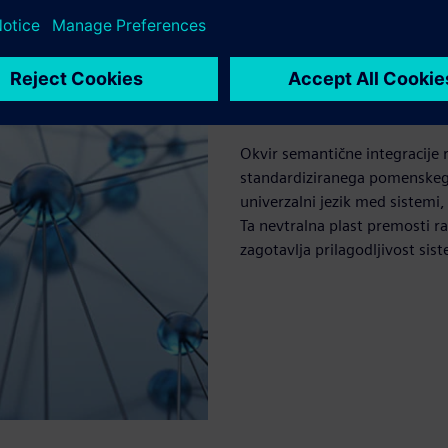
Okvir semantične 
Okvir semantične integracije
standardiziranega pomenskega 
univerzalni jezik med sistemi,
Ta nevtralna plast premosti ra
zagotavlja prilagodljivost si