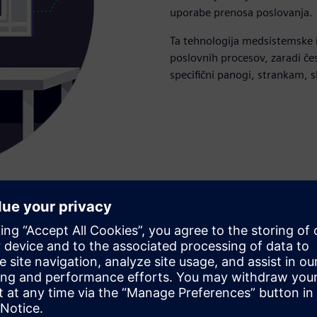
uporabe prenosa poslovanja.
Ta tehnologija medsistemske i
poslovnih procesov, zaradi čes
specifični panogi, strankam