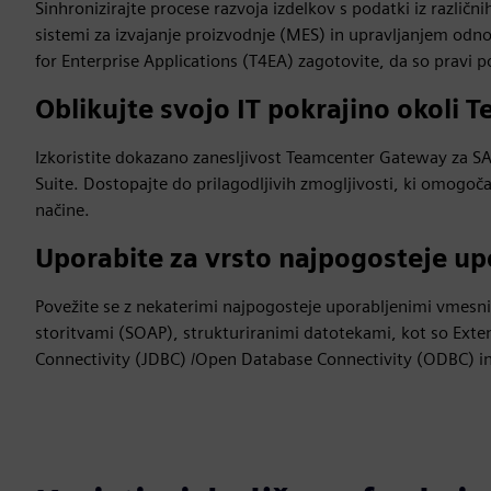
Sinhronizirajte procese razvoja izdelkov s podatki iz različn
sistemi za izvajanje proizvodnje (MES) in upravljanjem o
for Enterprise Applications (T4EA) zagotovite, da so pravi p
Oblikujte svojo IT pokrajino okoli 
Izkoristite dokazano zanesljivost Teamcenter Gateway za S
Suite. Dostopajte do prilagodljivih zmogljivosti, ki omogoča
načine.
Uporabite za vrsto najpogosteje u
Povežite se z nekaterimi najpogosteje uporabljenimi vmesnik
storitvami (SOAP), strukturiranimi datotekami, kot so Ext
Connectivity (JDBC) /Open Database Connectivity (ODBC) in