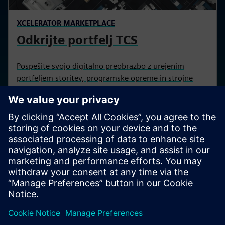
XCELERATOR MARKETPLACE
Odkrijte portfelj TCS
Pospešite svojo digitalno preobrazbo z urejenim
portfeljem storitev, programske opreme in strojne
opreme, ki podpira IoT.