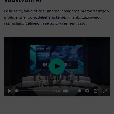
Poslušajte, kako fizična umetna inteligenca pretvori stroje v
inteligentne, porazdeljene sisteme, ki lahko zaznavajo,
razmišljajo, delujejo in se učijo v realnem času.
Play
17:08
Play
Mute
Settings
PIP
Enter
fulls