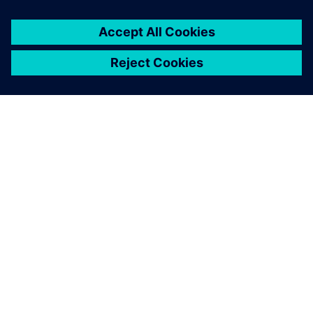
BLOG
Razvoj večdisciplinarnosti
zahteva večdisciplino
Kompleksnost izdelka še naprej nabrekne, brez znakov
upočasnitve. Proizvajalci morajo to kompleksnost
izkoristiti za ustvarjanje konkurenčne prednosti, hkrati
pa poudariti trajnost v celotnem življenjskem ciklu
izdelka.