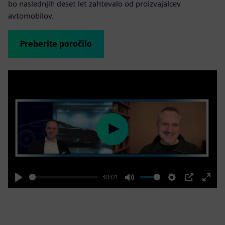
bo naslednjih deset let zahtevalo od proizvajalcev
avtomobilov.
Preberite poročilo
Play
30:01
Play
Mute
Settings
PIP
Enter
fulls