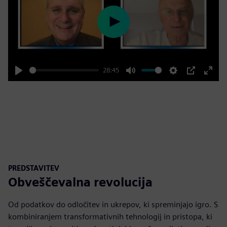
Play
28:45
Play
Mute
Settings
PIP
Enter
fulls
PREDSTAVITEV
Obveščevalna revolucija
Od podatkov do odločitev in ukrepov, ki spreminjajo igro. S
kombiniranjem transformativnih tehnologij in pristopa, ki