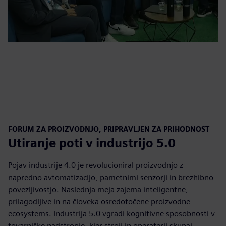
FORUM ZA PROIZVODNJO, PRIPRAVLJEN ZA PRIHODNOST
Utiranje poti v industrijo 5.0
Pojav industrije 4.0 je revolucioniral proizvodnjo z
napredno avtomatizacijo, pametnimi senzorji in brezhibno
povezljivostjo. Naslednja meja zajema inteligentne,
prilagodljive in na človeka osredotočene proizvodne
ecosystems. Industrija 5.0 vgradi kognitivne sposobnosti v
tovarniške nadstropje, kjer stroji in operaterji skupaj