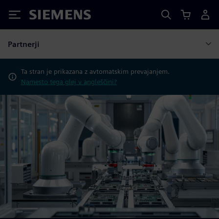
Siemens
Partnerji
Ta stran je prikazana z avtomatskim prevajanjem.
Namesto tega glej v angleščini?