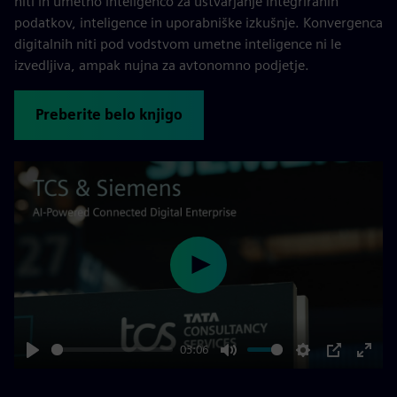
niti in umetno inteligenco za ustvarjanje integriranih
podatkov, inteligence in uporabniške izkušnje. Konvergenca
digitalnih niti pod vodstvom umetne inteligence ni le
izvedljiva, ampak nujna za avtonomno podjetje.
Preberite belo knjigo
Play
03:06
Play
Mute
Settings
PIP
Enter
fulls