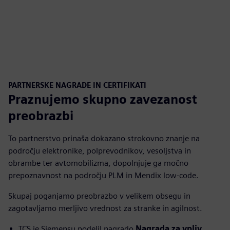
PARTNERSKE NAGRADE IN CERTIFIKATI
Praznujemo skupno zavezanost
preobrazbi
To partnerstvo prinaša dokazano strokovno znanje na
področju elektronike, polprevodnikov, vesoljstva in
obrambe ter avtomobilizma, dopolnjuje ga močno
prepoznavnost na področju PLM in Mendix low-code.
Skupaj poganjamo preobrazbo v velikem obsegu in
zagotavljamo merljivo vrednost za stranke in agilnost.
TCS je Siemensu podelil nagrado
Nagrada za vpliv