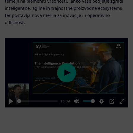
temelji na plemeniti vrednosti, lahko vaše podjetje zgradi
inteligentne, agilne in trajnostne proizvodne ecosystems
ter postavlja nova merila za inovacije in operativno
odličnost.
Play
16:39
Play
Mute
Settings
PIP
Enter
fulls