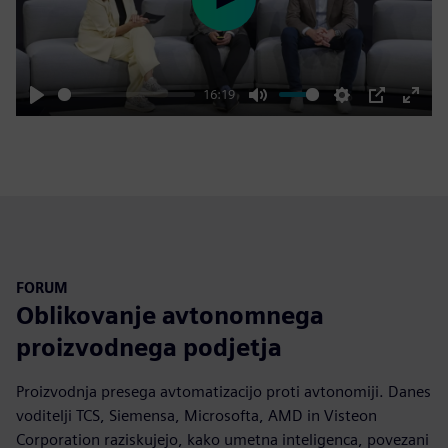
Play
16:19
Play
Mute
Settings
PIP
Enter
fulls
FORUM
Oblikovanje avtonomnega
proizvodnega podjetja
Proizvodnja presega avtomatizacijo proti avtonomiji. Danes
voditelji TCS, Siemensa, Microsofta, AMD in Visteon
Corporation raziskujejo, kako umetna inteligenca, povezani