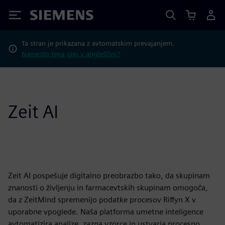
Siemens
Ta stran je prikazana z avtomatskim prevajanjem.
Namesto tega glej v angleščini?
Zeit AI
Zeit AI pospešuje digitalno preobrazbo tako, da skupinam
znanosti o življenju in farmacevtskih skupinam omogoča,
da z ZeitMind spremenijo podatke procesov Riffyn X v
uporabne vpoglede. Naša platforma umetne inteligence
avtomatizira analize, zazna vzorce in ustvarja procesno