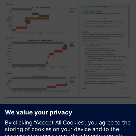
ZeitMind
Zeitmind je orodje za analitiko umetne inteligence, ki
združuje informacije med viri, razume kontekst in
zagotavlja natančne analize in vpoglede skupinam.