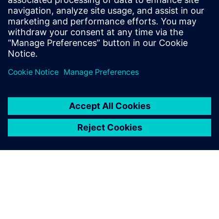
Omogoča hitrejše odločanje, poglobljene raziskave in
strukturirano razmišlj...
Izvedite več