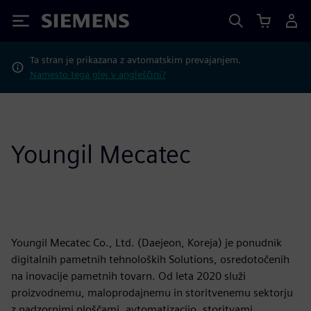
Siemens
Ta stran je prikazana z avtomatskim prevajanjem.
Namesto tega glej v angleščini?
Youngil Mecatec
Youngil Mecatec Co., Ltd. (Daejeon, Koreja) je ponudnik
digitalnih pametnih tehnoloških Solutions, osredotočenih
na inovacije pametnih tovarn. Od leta 2020 služi
proizvodnemu, maloprodajnemu in storitvenemu sektorju
z nadzornimi ploščami, avtomatizacijo, storitvami