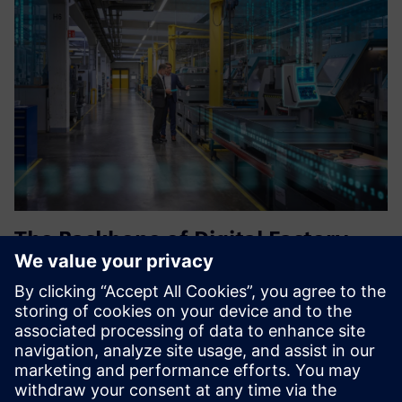
The Backbone of Digital Factory
Integration_BFC Gateway
Siemens BFC Gateway omogoča nemoteno integracijo med
OT in IT sistemi, zagotavlja povezljivost podatkov v
realnem času, pretvorbo protokolov in varno komunikacijo
za pametna tovarniška okolja.