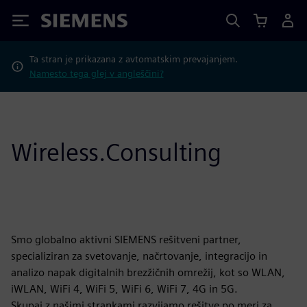
Siemens
Ta stran je prikazana z avtomatskim prevajanjem.
Namesto tega glej v angleščini?
Wireless.Consulting
Smo globalno aktivni SIEMENS rešitveni partner,
specializiran za svetovanje, načrtovanje, integracijo in
analizo napak digitalnih brezžičnih omrežij, kot so WLAN,
iWLAN, WiFi 4, WiFi 5, WiFi 6, WiFi 7, 4G in 5G.
Skupaj z našimi strankami razvijamo rešitve po meri za