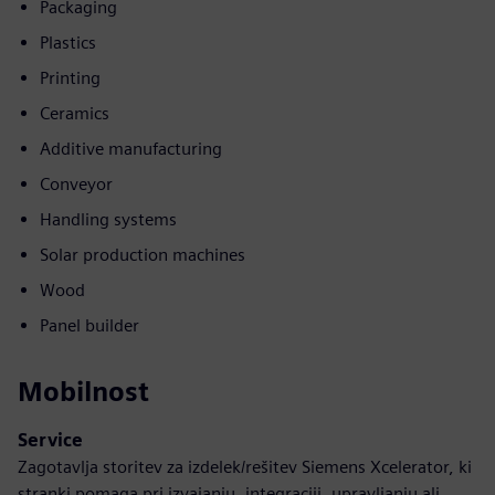
Packaging
Plastics
Printing
Ceramics
Additive manufacturing
Conveyor
Handling systems
Solar production machines
Wood
Panel builder
Mobilnost
Service
Zagotavlja storitev za izdelek/rešitev Siemens Xcelerator, ki
stranki pomaga pri izvajanju, integraciji, upravljanju ali