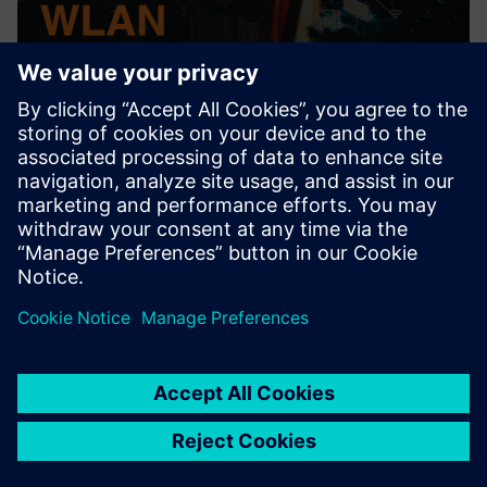
Simulation WLAN
Simulacija vključuje faze priprave, tehnično izvedbo
vključno z merilno opremo, vrednotenje in naknadno
obdelavo.
Izvedite več