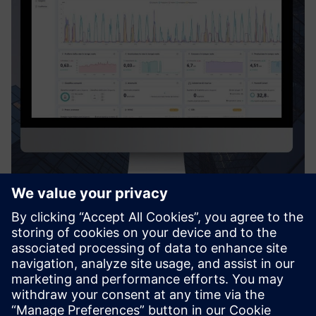
Digiwatt Building
Digiwatt Building is a cloud-based BEMS that uses AI and
NILM to monitor, analyze, and optimize energy use in
buildings – cutting waste, lowering costs, and supporting
ESG goals.
Izvedite več