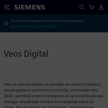
Siemens
Ta stran je prikazana z avtomatskim prevajanjem.
Namesto tega glej v angleščini?
Veos Digital
Veos AI ustvarja izdelke, ki temeljijo na umetni inteligenci,
za energetsko in proizvodno industrijo. Ustanovljen leta
2020, uporablja umetno inteligenco za optimizacijo porabe
energije, zmanjšanje stroškov in zmanjšanje vpliva na
okolje. Ponuja rešitve, kot je Digiwatt, avtomatizirani