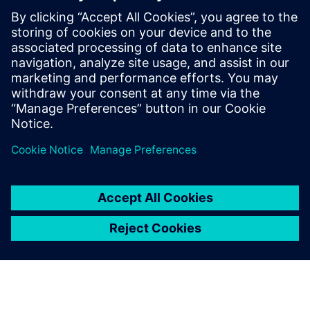
Siemensove stranke, ki iščejo modularno rešitev senzorja
IAQ, lahko izkoristijo ponudbo senzorske platforme Flair
IAQ ThinkLite. Siemens in ThinkLite bosta ustvarila
integracijo, ki našim strankam omogoča spremljanje,
beleženje in...
Izvedite več