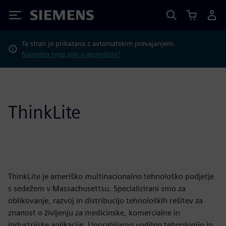
Siemens
Ta stran je prikazana z avtomatskim prevajanjem.
Namesto tega glej v angleščini?
ThinkLite
ThinkLite je ameriško multinacionalno tehnološko podjetje
s sedežem v Massachusettsu. Specializirani smo za
oblikovanje, razvoj in distribucijo tehnoloških rešitev za
znanost o življenju za medicinske, komercialne in
industrijske aplikacije. Uporabljamo vodilno tehnologijo in