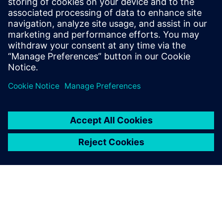
SmartTron ponuja prilagojene rešitve za inteligentne
stavbe, energetsko učinkovitost in prihranke stroškov v
skladu z nacionalnimi predpisi.
Izvedite več