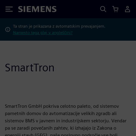
Siemens
Ta stran je prikazana z avtomatskim prevajanjem.
Namesto tega glej v angleščini?
SmartTron
SmartTron GmbH pokriva celotno paleto, od sistemov
pametnih domov do avtomatizacije velikih zgradb ali
sistemov BMS v javnem in industrijskem sektorju. Vendar
pa se zaradi povečanih zahtev, ki izhajajo iz Zakona o
energiji stavb (GEG), naše poslovno področje vse bolj