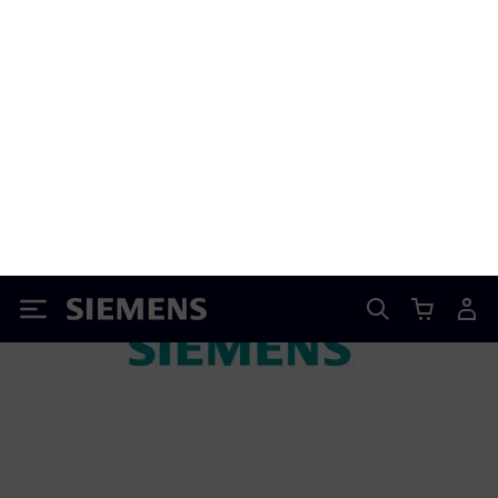
Siemensove transformacijske izkušnje z dokazano
zanesljivostjo projektov strank v različnih panogah in
državah. S pomočjo Siemensovih podjetij in partnerjev
Siemens Advanta pomaga strankam odkriti vrednost
Siemensovih tehnologij v celotni vrednostni verigi. Siemens
Advanta s sedežem v Münchnu v Nemčiji deluje po vsem
svetu s približno 1000 zaposlenimi v 18 državah in 47
pisarnami.