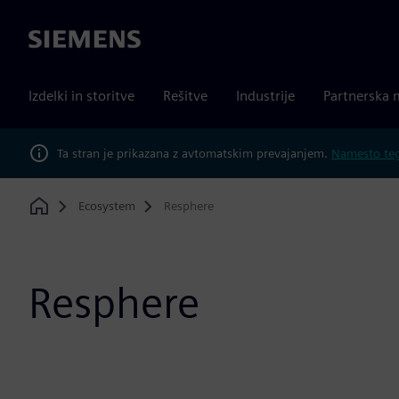
Siemens
Izdelki in storitve
Rešitve
Industrije
Partnerska 
Ta stran je prikazana z avtomatskim prevajanjem.
Namesto tega
Ecosystem
Resphere
Home
Resphere