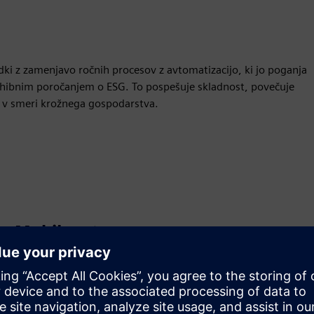
ki z zamenjavo ročnih procesov z avtomatizacijo, ki jo poganja
zhibnim poročanjem o ESG. To pospešuje skladnost, povečuje
 v smeri krožnega gospodarstva.
Mobilnost
Build
Razširi ali gradi na izdelku/rešitvi s programom Siemens
Xcelerator z ustvarjanjem novega izdelka ali ustvarjanja
nove rešitve za stranke z integracijo izdelka Siemens