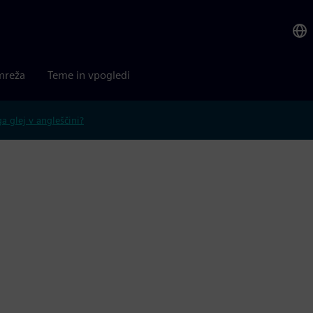
mreža
Teme in vpogledi
 glej v angleščini?