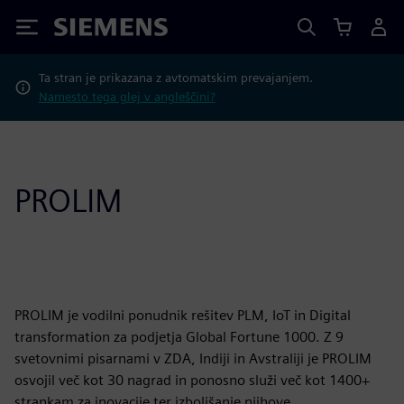
Siemens
Ta stran je prikazana z avtomatskim prevajanjem.
Namesto tega glej v angleščini?
PROLIM
PROLIM je vodilni ponudnik rešitev PLM, IoT in Digital
transformation za podjetja Global Fortune 1000. Z 9
svetovnimi pisarnami v ZDA, Indiji in Avstraliji je PROLIM
osvojil več kot 30 nagrad in ponosno služi več kot 1400+
strankam za inovacije ter izboljšanje njihove