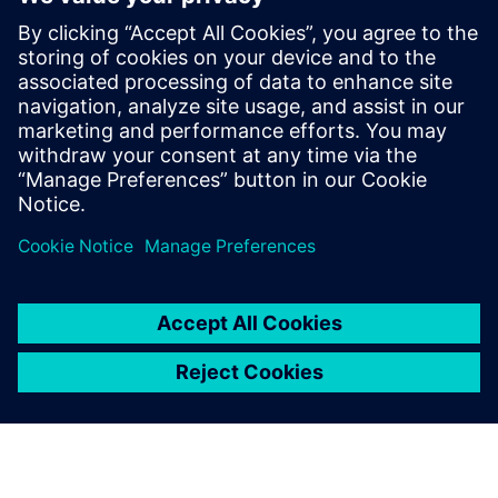
Programski paket Siemens Industrial Edge zagotavlja
izjemno hitrost za proizvajalce, saj odklene uporabne
vpoglede iz podatkov o strojih na njihovih proizvodnih tleh.
Ta storitev s fiksnimi stroški podjetja Prolim ta orodja
uvaja,...
Izvedite več