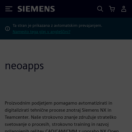
Siemens
Ta stran je prikazana z avtomatskim prevajanjem.
Namesto tega glej v angleščini?
neoapps
Proizvodnim podjetjem pomagamo avtomatizirati in
digitalizirati tehnične procese znotraj Siemens NX in
Teamcenter. Naše strokovno znanje združuje strateško
svetovanje o procesih, strokovno training in razvoj
prilagojenih rešitev CAD/CAM/CMM z uporabo NX Open.