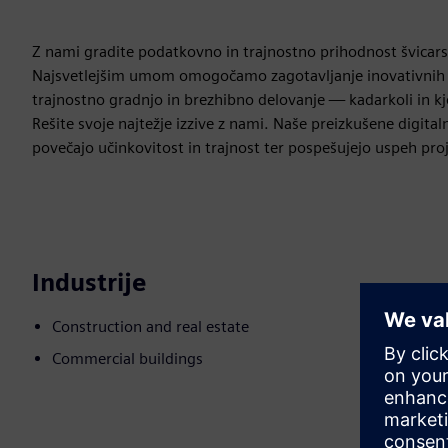
Z nami gradite podatkovno in trajnostno prihodnost švicar
Najsvetlejšim umom omogočamo zagotavljanje inovativnih di
trajnostno gradnjo in brezhibno delovanje — kadarkoli in kje
Rešite svoje najtežje izzive z nami. Naše preizkušene digital
povečajo učinkovitost in trajnost ter pospešujejo uspeh pro
Industrije
Construction and real estate
Commercial buildings