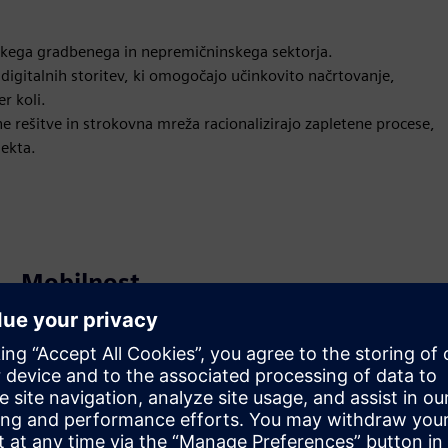
skega gradbenega in nepremičninskega sektorja.
gitalnih storitev, ki omogočajo učinkovito načrtovanje,
r koli.
ne rešitve in strokovna mreža racionalizirajo zapletene procese,
jekta.
Mobilnost
Service
Zagotavlja storitev za izdelek/rešitev Siemens Xcelerator,
ki stranki pomaga pri izvajanju, integraciji, upravljanju ali
vzdrževanju