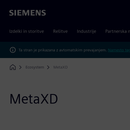
Siemens
Izdelki in storitve
Rešitve
Industrije
Partnerska 
Ta stran je prikazana z avtomatskim prevajanjem.
Namesto tega
Ecosystem
MetaXD
Home
MetaXD