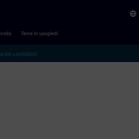
mreža
Teme in vpogledi
 glej v angleščini?