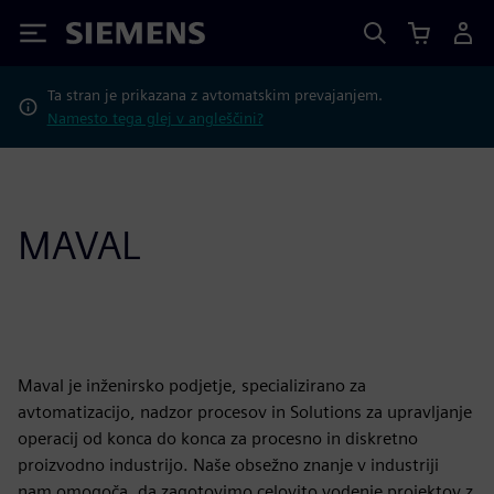
Siemens
Ta stran je prikazana z avtomatskim prevajanjem.
Namesto tega glej v angleščini?
MAVAL
Maval je inženirsko podjetje, specializirano za
avtomatizacijo, nadzor procesov in Solutions za upravljanje
operacij od konca do konca za procesno in diskretno
proizvodno industrijo. Naše obsežno znanje v industriji
nam omogoča, da zagotovimo celovito vodenje projektov z