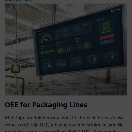
OEE for Packaging Lines
Izboljšajte produktivnost v industriji hrane in hrane z našo
celovito rešitvijo OEE, prilagojeno embalažnim linijam. Na
podlagi sistema za spremljanje linij (LMS), ki ga ponuja