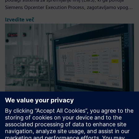
Siemens Opcenter Execution Process, zagotavljamo vpog...
Izvedite več
Automatic Recipe Control
Optimizirajte upravljanje receptov tako, da zmanjšate
napake pri formulaciji in povečate operativno učinkovitost s
prilagodljivo arhitekturo, integrirano z ERP.