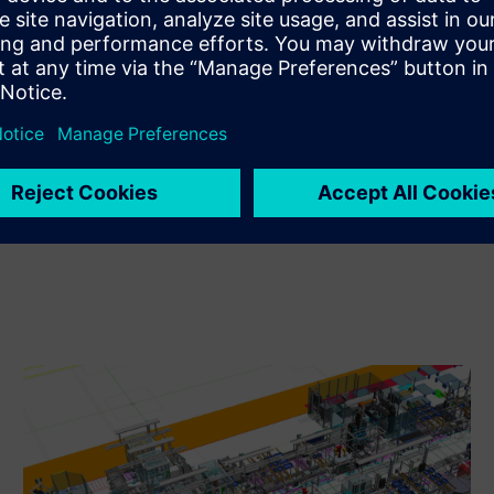
Xcelerator in lastnega izdelka
Service
Zagotavlja storitev za izdelek/rešitev Siemens Xcelerator,
ki stranki pomaga pri izvajanju, integraciji, upravljanju ali
vzdrževanju