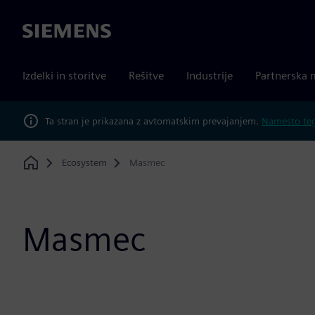
Siemens
Izdelki in storitve
Rešitve
Industrije
Partnerska 
Ta stran je prikazana z avtomatskim prevajanjem.
Namesto tega
Ecosystem
Masmec
Home
Masmec