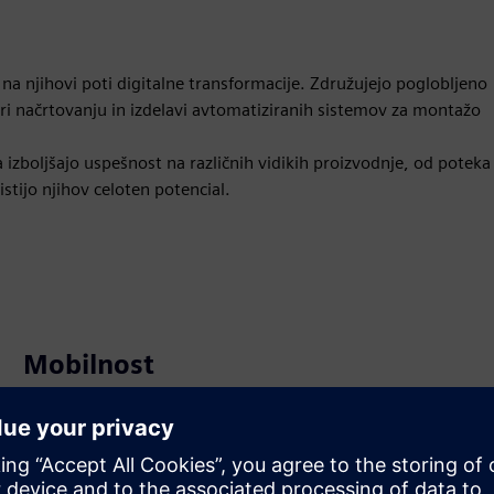
 njihovi poti digitalne transformacije. Združujejo poglobljeno
pri načrtovanju in izdelavi avtomatiziranih sistemov za montažo
zboljšajo uspešnost na različnih vidikih proizvodnje, od poteka
stijo njihov celoten potencial.
Mobilnost
Build
Razširi ali gradi na izdelku/rešitvi s programom Siemens
Xcelerator z ustvarjanjem novega izdelka ali ustvarjanja
nove rešitve za stranke z integracijo izdelka Siemens