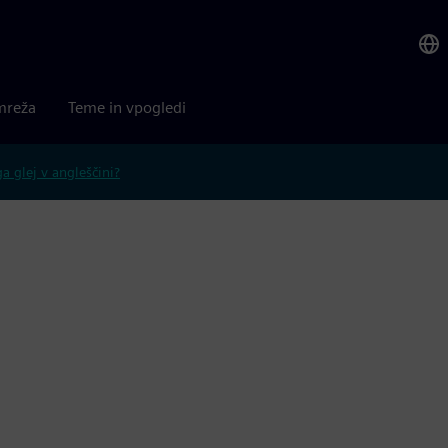
mreža
Teme in vpogledi
 glej v angleščini?