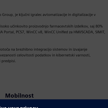
oup, je ključni igralec avtomatizacije in digitalizacije v
visoko učinkovito proizvodnjo farmacevtskih izdelkov, saj 80%
 TIA Portal, PCS7, WinCC v8, WinCC Unified za HMI/SCADA, SIMIT,
toča na brezhibno integracijo sistemov in izvajanje
ezanosti celovitosti podatkov in kibernetski varnosti,
 predpisi.
Mobilnost
Build