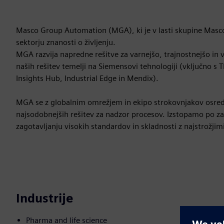
Masco Group Automation (MGA), ki je v lasti skupine Masco Gr
sektorju znanosti o življenju.
MGA razvija napredne rešitve za varnejšo, trajnostnejšo in 
naših rešitev temelji na Siemensovi tehnologiji (vključno s
Insights Hub, Industrial Edge in Mendix).
MGA se z globalnim omrežjem in ekipo strokovnjakov osredo
najsodobnejših rešitev za nadzor procesov. Izstopamo po zav
zagotavljanju visokih standardov in skladnosti z najstrožjimi
Industrije
Pharma and life science