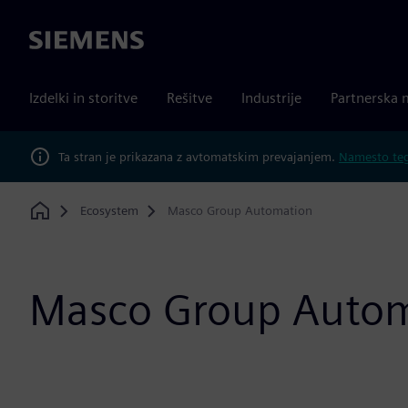
Siemens
Izdelki in storitve
Rešitve
Industrije
Partnerska 
Ta stran je prikazana z avtomatskim prevajanjem.
Namesto tega
Ecosystem
Masco Group Automation
Home
Masco Group Auto