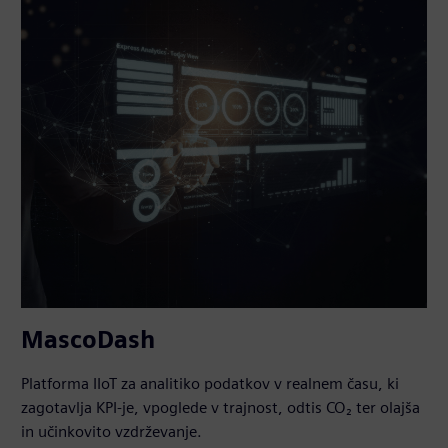
MascoDash
Platforma IIoT za analitiko podatkov v realnem času, ki
zagotavlja KPI-je, vpoglede v trajnost, odtis CO₂ ter olajša
in učinkovito vzdrževanje.