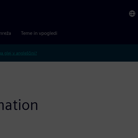
mreža
Teme in vpogledi
 glej v angleščini?
mation