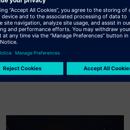
Razširi ali gradi na izdelku/rešitvi s programom Siemens
Xcelerator z ustvarjanjem novega izdelka ali ustvarjanja
nove rešitve za stranke z integracijo izdelka Siemens
Xcelerator in lastnega izdelka
Service
Zagotavlja storitev za izdelek/rešitev Siemens Xcelerator,
ki stranki pomaga pri izvajanju, integraciji, upravljanju ali
vzdrževanju