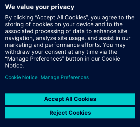
GROB4Interface
Mit der Konnektivitätslösung GROB4Interface wird der
gesamte Maschinenpark digitalisiert. Meist ohne
zusätzliche Hardware und dabei Hersteller- und
Altersunabhängig. Sie erhalten Zugriff auf alles PLC/NC und
HMI Parameter einer Ma...
Izvedite več