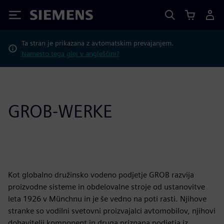
Siemens
Ta stran je prikazana z avtomatskim prevajanjem.
Namesto tega glej v angleščini?
GROB-WERKE
Kot globalno družinsko vodeno podjetje GROB razvija
proizvodne sisteme in obdelovalne stroje od ustanovitve
leta 1926 v Münchnu in je še vedno na poti rasti. Njihove
stranke so vodilni svetovni proizvajalci avtomobilov, njihovi
dobavitelji komponent in druga priznana podjetja iz