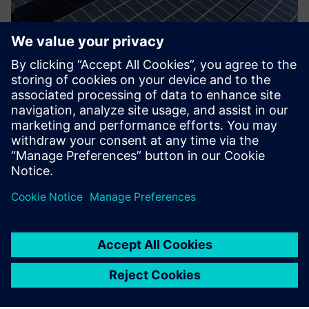
48(E) Tax Credit for Renewable
Energy and/or Battery Storage
Povečajte svoj 48/48E davčni dobropis za vgradnjo
obnovljive energije in/ali akumulatorja.
Izvedite več