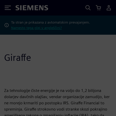
Siemens
Ta stran je prikazana z avtomatskim prevajanjem.
Namesto tega glej v angleščini?
Giraffe
Za tehnologije čiste energije je na voljo do 1,2 bilijona
dolarjev davčnih olajšav, vendar organizacije zamudijo, ker
ne morejo krmariti po postopku IRS. Giraffe Financial to
spreminja. Giraffe strokovno vodi stranke skozi pokrajino
ameriškega zakona o zmanjšanju inflacije (IRA), tako da