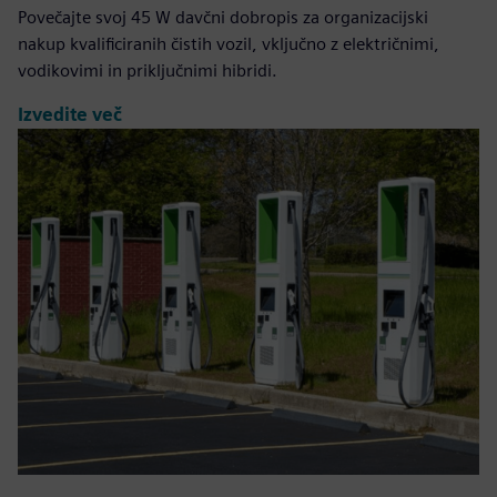
Povečajte svoj 45 W davčni dobropis za organizacijski
nakup kvalificiranih čistih vozil, vključno z električnimi,
vodikovimi in priključnimi hibridi.
Izvedite več