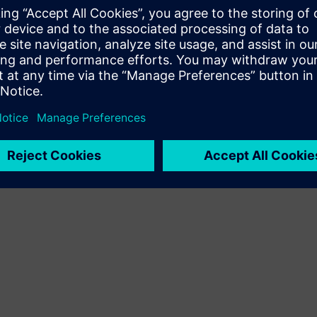
Razširi ali gradi na izdelku/rešitvi s programom Siemens
Xcelerator z ustvarjanjem novega izdelka ali ustvarjanja
nove rešitve za stranke z integracijo izdelka Siemens
Xcelerator in lastnega izdelka
Sell
Preprodajaj/soprodaja SW in digitalno podprto HW na
Siemens Xceleratorj.