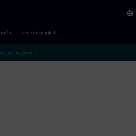
mreža
Teme in vpogledi
 glej v angleščini?