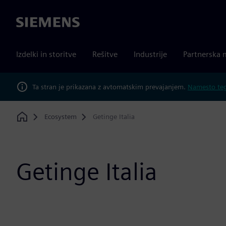
Siemens
Izdelki in storitve
Rešitve
Industrije
Partnerska 
Ta stran je prikazana z avtomatskim prevajanjem.
Namesto tega
Ecosystem
Getinge Italia
Home
Getinge Italia