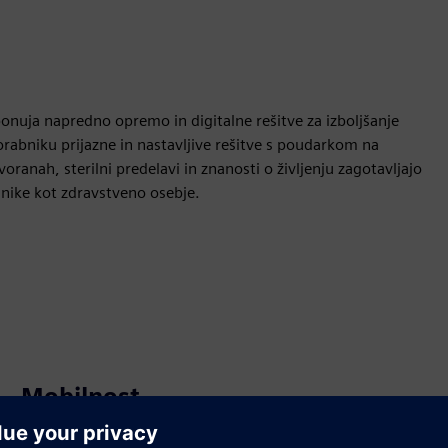
ponuja napredno opremo in digitalne rešitve za izboljšanje
orabniku prijazne in nastavljive rešitve s poudarkom na
oranah, sterilni predelavi in znanosti o življenju zagotavljajo
olnike kot zdravstveno osebje.
Mobilnost
Build