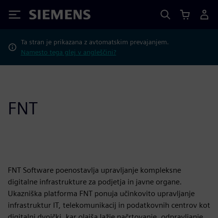
Siemens
Ta stran je prikazana z avtomatskim prevajanjem.
Namesto tega glej v angleščini?
FNT
FNT Software poenostavlja upravljanje kompleksne
digitalne infrastrukture za podjetja in javne organe.
Ukazniška platforma FNT ponuja učinkovito upravljanje
infrastruktur IT, telekomunikacij in podatkovnih centrov kot
digitalni dvojčki, kar olajša lažje načrtovanje, odpravljanje