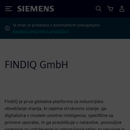
Siemens
Ta stran je prikazana z avtomatskim prevajanjem.
Namesto tega glej v angleščini?
FINDIQ GmbH
FindiQ je prva globalna platforma za industrijsko
obveščanje znanja, ki zajema strokovno znanje, ga
digitalizira v modele umetne inteligence, specifične za
primere uporabe, in ga preoblikuje v natančne, ponovljive
smernice za vzdrževanje in odpravljanje težav za servisne in