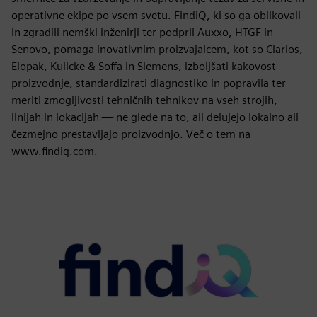
operativne ekipe po vsem svetu. FindiQ, ki so ga oblikovali
in zgradili nemški inženirji ter podprli Auxxo, HTGF in
Senovo, pomaga inovativnim proizvajalcem, kot so Clarios,
Elopak, Kulicke & Soffa in Siemens, izboljšati kakovost
proizvodnje, standardizirati diagnostiko in popravila ter
meriti zmogljivosti tehničnih tehnikov na vseh strojih,
linijah in lokacijah — ne glede na to, ali delujejo lokalno ali
čezmejno prestavljajo proizvodnjo. Več o tem na
www.findiq.com.