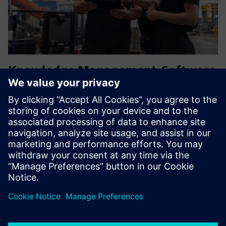
Knowledge Management-Software
for Industrial Machine Service
Prva rešitev na svetu za ne samo upravljanje, temveč tudi
preoblikovanje plemenskega znanja v operativno pomoč in
strateške vpoglede - na razširljiv in natančen način z lastno
umetno inteligenco, ki temelji na modelu
Izvedite več