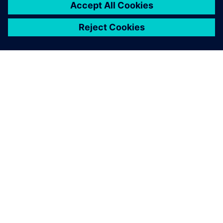
O SIEMENSU
PODATKI O PODJETJU
STOPITE V STIK