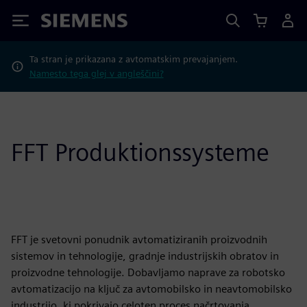
Siemens
Ta stran je prikazana z avtomatskim prevajanjem.
Namesto tega glej v angleščini?
FFT Produktionssysteme
FFT je svetovni ponudnik avtomatiziranih proizvodnih
sistemov in tehnologije, gradnje industrijskih obratov in
proizvodne tehnologije. Dobavljamo naprave za robotsko
avtomatizacijo na ključ za avtomobilsko in neavtomobilsko
industrijo, ki pokrivajo celoten proces načrtovanja,