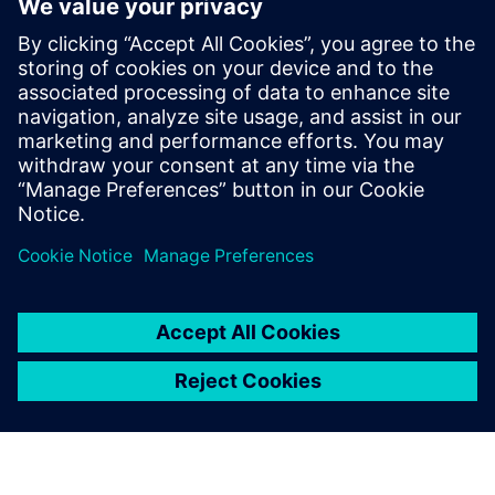
FFTigv MOVY 1t
The FFTigv MOVY 1t is an automated guided vehicle with
bidirectional movement, load capacity up to 1 ton and
standard components. This model can optionally be
equipped with a 3D camera or special structures.
Izvedite več